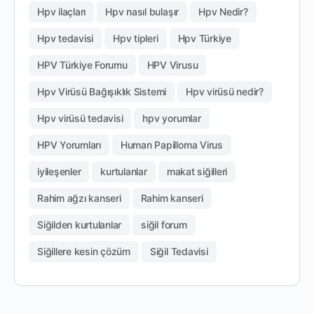
Hpv ilaçları
Hpv nasıl bulaşır
Hpv Nedir?
Hpv tedavisi
Hpv tipleri
Hpv Türkiye
HPV Türkiye Forumu
HPV Virusu
Hpv Virüsü Bağışıklık Sistemi
Hpv virüsü nedir?
Hpv virüsü tedavisi
hpv yorumlar
HPV Yorumları
Human Papilloma Virus
iyileşenler
kurtulanlar
makat siğilleri
Rahim ağzı kanseri
Rahim kanseri
Siğilden kurtulanlar
siğil forum
Siğillere kesin çözüm
Siğil Tedavisi