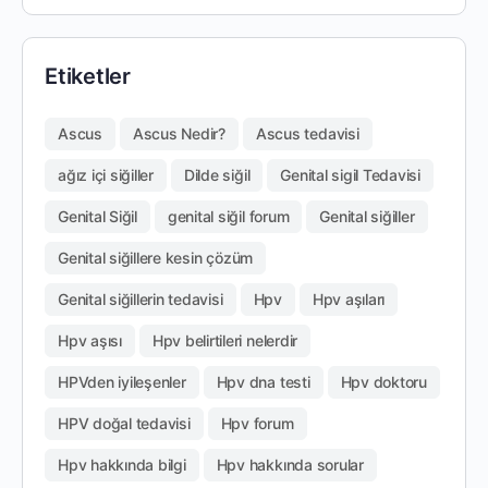
Etiketler
Ascus
Ascus Nedir?
Ascus tedavisi
ağız içi siğiller
Dilde siğil
Genital sigil Tedavisi
Genital Siğil
genital siğil forum
Genital siğiller
Genital siğillere kesin çözüm
Genital siğillerin tedavisi
Hpv
Hpv aşıları
Hpv aşısı
Hpv belirtileri nelerdir
HPVden iyileşenler
Hpv dna testi
Hpv doktoru
HPV doğal tedavisi
Hpv forum
Hpv hakkında bilgi
Hpv hakkında sorular