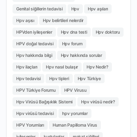
Genital siğillerin tedavisi
Hpv
Hpv aşıları
Hpv aşısı
Hpv belirtileri nelerdir
HPVden iyileşenler
Hpv dna testi
Hpv doktoru
HPV doğal tedavisi
Hpv forum
Hpv hakkında bilgi
Hpv hakkında sorular
Hpv ilaçları
Hpv nasıl bulaşır
Hpv Nedir?
Hpv tedavisi
Hpv tipleri
Hpv Türkiye
HPV Türkiye Forumu
HPV Virusu
Hpv Virüsü Bağışıklık Sistemi
Hpv virüsü nedir?
Hpv virüsü tedavisi
hpv yorumlar
HPV Yorumları
Human Papilloma Virus
iyileşenler
kurtulanlar
makat siğilleri