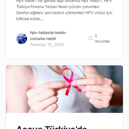
Hpv Nedir? ve genital siğil tedavisi) Hpv Nedir?, HPV
Türkiye Forumu Tedavi Kesin çözüm yorumları.
Genital siğillere yeni tedavi yöntemleri HPV virüsü için
bitkisel kürler,…
hpv-tedavisi-kesin-
0
cozumu-nedir
Yorumlar
Temmuz 15, 2023