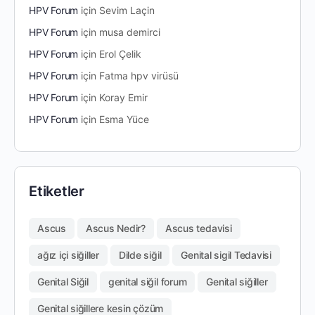
HPV Forum
için
Sevim Laçin
HPV Forum
için
musa demirci
HPV Forum
için
Erol Çelik
HPV Forum
için
Fatma hpv virüsü
HPV Forum
için
Koray Emir
HPV Forum
için
Esma Yüce
Etiketler
Ascus
Ascus Nedir?
Ascus tedavisi
ağız içi siğiller
Dilde siğil
Genital sigil Tedavisi
Genital Siğil
genital siğil forum
Genital siğiller
Genital siğillere kesin çözüm