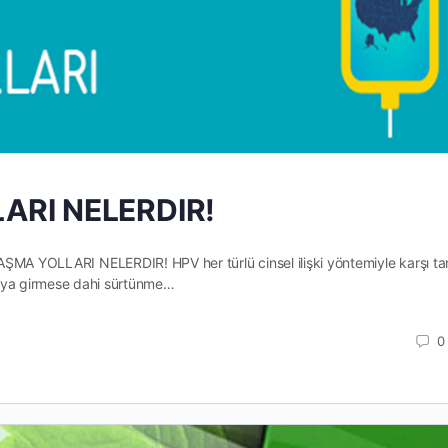
ARI NELERDIR!
YOLLARI NELERDIR! HPV her türlü cinsel ilişki yöntemiyle karşı ta
jinaya girmese dahi sürtünme…