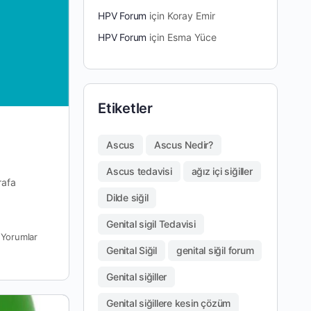
HPV Forum
için
Koray Emir
HPV Forum
için
Esma Yüce
Etiketler
Ascus
Ascus Nedir?
Ascus tedavisi
ağız içi siğiller
rafa
Dilde siğil
Genital sigil Tedavisi
0
Yorumlar
Genital Siğil
genital siğil forum
Genital siğiller
Genital siğillere kesin çözüm