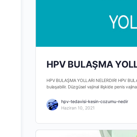
HPV BULAŞMA YOLL
HPV BULAŞMA YOLLARI NELERDIR! HPV BULAŞMA 
bulaşabilir. Düzgüsel vajinal ilişkide penis va
hpv-tedavisi-kesin-cozumu-nedir
Haziran 10, 2021