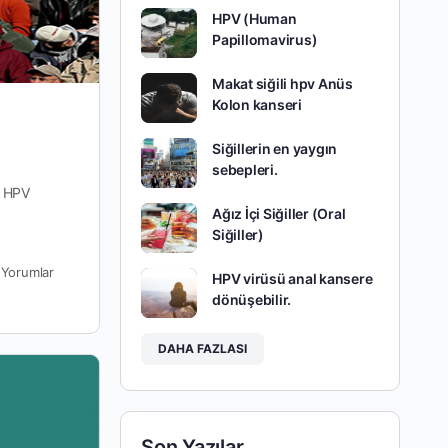
HPV (Human
Papillomavirus)
Makat siğili hpv Anüs
Kolon kanseri
Siğillerin en yaygın
sebepleri.
, HPV
Ağız İçi Siğiller (Oral
Siğiller)
0
Yorumlar
HPV virüsü anal kansere
dönüşebilir.
DAHA FAZLASI
Son Yazılar