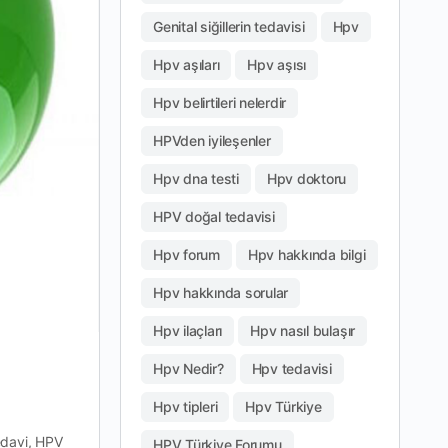
Genital siğillerin tedavisi
Hpv
Hpv aşıları
Hpv aşısı
Hpv belirtileri nelerdir
HPVden iyileşenler
Hpv dna testi
Hpv doktoru
HPV doğal tedavisi
Hpv forum
Hpv hakkında bilgi
Hpv hakkında sorular
Hpv ilaçları
Hpv nasıl bulaşır
Hpv Nedir?
Hpv tedavisi
Hpv tipleri
Hpv Türkiye
tedavi, HPV
HPV Türkiye Forumu