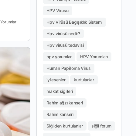
HPV Virusu
Hpv Virüsü Bağışıklık Sistemi
0
Yorumlar
Hpv virüsü nedir?
Hpv virüsü tedavisi
hpv yorumlar
HPV Yorumları
Human Papilloma Virus
iyileşenler
kurtulanlar
makat siğilleri
Rahim ağzı kanseri
Rahim kanseri
Siğilden kurtulanlar
siğil forum