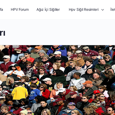
fa
HPV Forum
Ağız İçi Siğiller
Hpv Siğil Resimleri
İle
rı