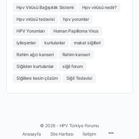
Hpv Virüsü Bağışıklık Sistemi
Hpv virüsü nedir?
Hpv virüsü tedavisi
hpv yorumlar
HPV Yorumları
Human Papilloma Virus
iyileşenler
kurtulanlar
makat siğilleri
Rahim ağzı kanseri
Rahim kanseri
Siğilden kurtulanlar
siğil forum
Siğillere kesin çözüm
Siğil Tedavisi
© 2026 - HPV Türkiye Forumu
Anasayfa
Site Haritası
İletişim