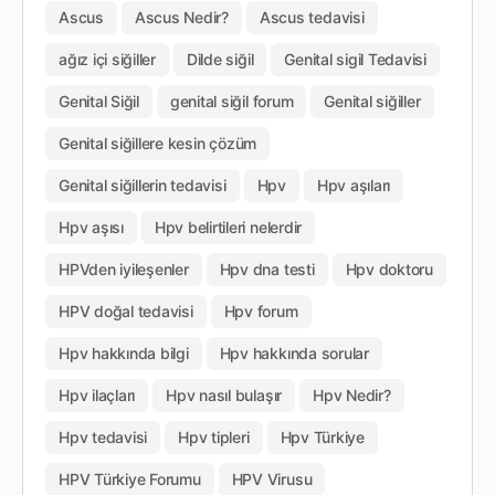
Ascus
Ascus Nedir?
Ascus tedavisi
ağız içi siğiller
Dilde siğil
Genital sigil Tedavisi
Genital Siğil
genital siğil forum
Genital siğiller
Genital siğillere kesin çözüm
Genital siğillerin tedavisi
Hpv
Hpv aşıları
Hpv aşısı
Hpv belirtileri nelerdir
HPVden iyileşenler
Hpv dna testi
Hpv doktoru
HPV doğal tedavisi
Hpv forum
Hpv hakkında bilgi
Hpv hakkında sorular
Hpv ilaçları
Hpv nasıl bulaşır
Hpv Nedir?
Hpv tedavisi
Hpv tipleri
Hpv Türkiye
HPV Türkiye Forumu
HPV Virusu