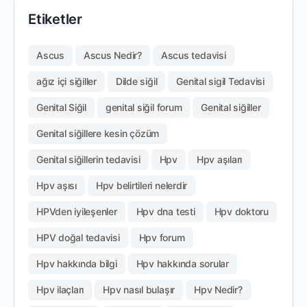
Etiketler
Ascus
Ascus Nedir?
Ascus tedavisi
ağız içi siğiller
Dilde siğil
Genital sigil Tedavisi
Genital Siğil
genital siğil forum
Genital siğiller
Genital siğillere kesin çözüm
Genital siğillerin tedavisi
Hpv
Hpv aşıları
Hpv aşısı
Hpv belirtileri nelerdir
HPVden iyileşenler
Hpv dna testi
Hpv doktoru
HPV doğal tedavisi
Hpv forum
Hpv hakkında bilgi
Hpv hakkında sorular
Hpv ilaçları
Hpv nasıl bulaşır
Hpv Nedir?