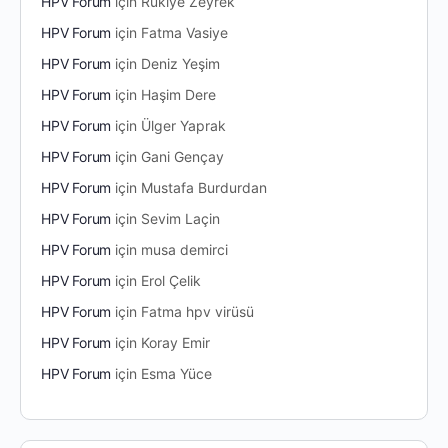
HPV Forum
için
Rukiye Zeyrek
HPV Forum
için
Fatma Vasiye
HPV Forum
için
Deniz Yeşim
HPV Forum
için
Haşim Dere
HPV Forum
için
Ülger Yaprak
HPV Forum
için
Gani Gençay
HPV Forum
için
Mustafa Burdurdan
HPV Forum
için
Sevim Laçin
HPV Forum
için
musa demirci
HPV Forum
için
Erol Çelik
HPV Forum
için
Fatma hpv virüsü
HPV Forum
için
Koray Emir
HPV Forum
için
Esma Yüce