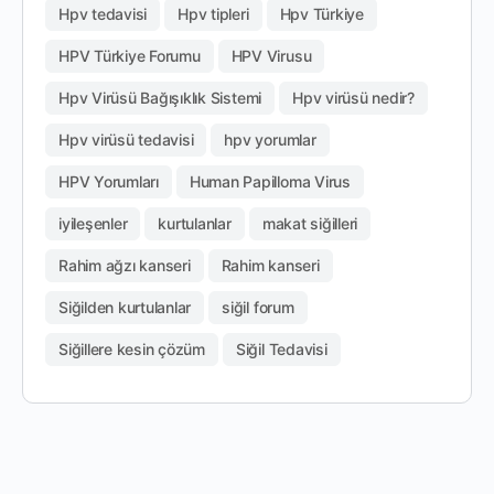
Hpv tedavisi
Hpv tipleri
Hpv Türkiye
HPV Türkiye Forumu
HPV Virusu
Hpv Virüsü Bağışıklık Sistemi
Hpv virüsü nedir?
Hpv virüsü tedavisi
hpv yorumlar
HPV Yorumları
Human Papilloma Virus
iyileşenler
kurtulanlar
makat siğilleri
Rahim ağzı kanseri
Rahim kanseri
Siğilden kurtulanlar
siğil forum
Siğillere kesin çözüm
Siğil Tedavisi