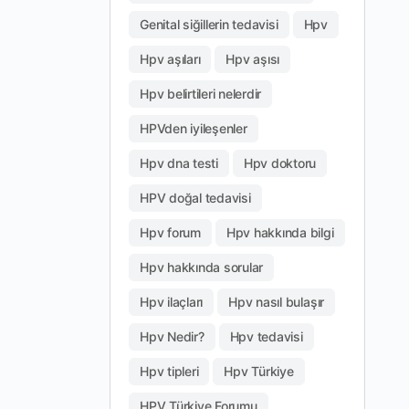
Genital siğillerin tedavisi
Hpv
Hpv aşıları
Hpv aşısı
Hpv belirtileri nelerdir
HPVden iyileşenler
Hpv dna testi
Hpv doktoru
HPV doğal tedavisi
Hpv forum
Hpv hakkında bilgi
Hpv hakkında sorular
Hpv ilaçları
Hpv nasıl bulaşır
Hpv Nedir?
Hpv tedavisi
Hpv tipleri
Hpv Türkiye
HPV Türkiye Forumu