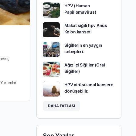
HPV (Human
Papillomavirus)
Makat siğili hpv Anüs
Kolon kanseri
Siğillerin en yaygın
sebepleri.
visi,
Ağız İçi Siğiller (Oral
Siğiller)
0
Yorumlar
HPV virüsü anal kansere
dönüşebilir.
DAHA FAZLASI
Son Yazılar