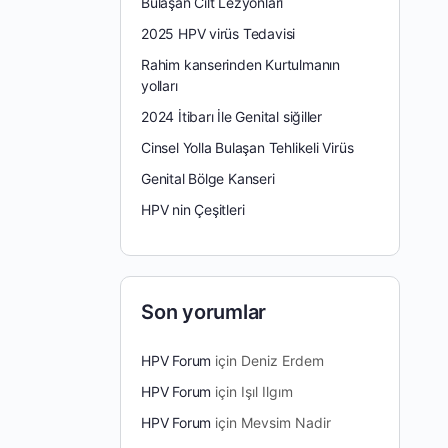
Bulaşan Cilt Lezyonları
2025 HPV virüs Tedavisi
Rahim kanserinden Kurtulmanın
yolları
2024 İtibarı İle Genital siğiller
Cinsel Yolla Bulaşan Tehlikeli Virüs
Genital Bölge Kanseri
HPV nin Çeşitleri
Son yorumlar
HPV Forum
için
Deniz Erdem
HPV Forum
için
Işıl Ilgım
HPV Forum
için
Mevsim Nadir