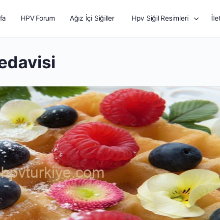
fa
HPV Forum
Ağız İçi Siğiller
Hpv Siğil Resimleri
İle
tedavisi