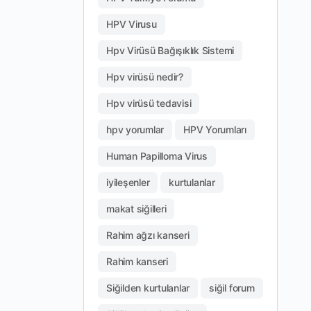
HPV Virusu
Hpv Virüsü Bağışıklık Sistemi
Hpv virüsü nedir?
Hpv virüsü tedavisi
hpv yorumlar
HPV Yorumları
Human Papilloma Virus
iyileşenler
kurtulanlar
makat siğilleri
Rahim ağzı kanseri
Rahim kanseri
Siğilden kurtulanlar
siğil forum