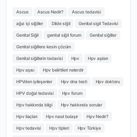
Ascus
Ascus Nedir?
Ascus tedavisi
ağız içi siğiller
Dilde siğil
Genital sigil Tedavisi
Genital Siğil
genital siğil forum
Genital siğiller
Genital siğillere kesin çözüm
Genital siğillerin tedavisi
Hpv
Hpv aşıları
Hpv aşısı
Hpv belirtileri nelerdir
HPVden iyileşenler
Hpv dna testi
Hpv doktoru
HPV doğal tedavisi
Hpv forum
Hpv hakkında bilgi
Hpv hakkında sorular
Hpv ilaçları
Hpv nasıl bulaşır
Hpv Nedir?
Hpv tedavisi
Hpv tipleri
Hpv Türkiye