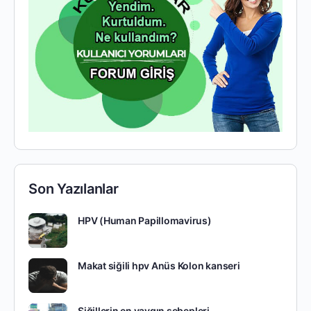
Son Yazılanlar
HPV (Human Papillomavirus)
Makat siğili hpv Anüs Kolon kanseri
Siğillerin en yaygın sebepleri.