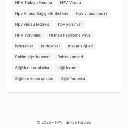
HPV Türkiye Forumu
HPV Virusu
Hpv Virüsü Bağışıklık Sistemi
Hpv virüsü nedir?
Hpv virüsü tedavisi
hpv yorumlar
HPV Yorumları
Human Papilloma Virus
iyileşenler
kurtulanlar
makat siğilleri
Rahim ağzı kanseri
Rahim kanseri
Siğilden kurtulanlar
siğil forum
Siğillere kesin çözüm
Siğil Tedavisi
© 2026 - HPV Türkiye Forumu