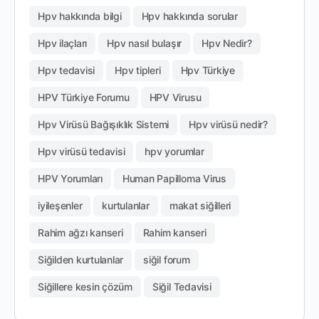
Hpv hakkında bilgi
Hpv hakkında sorular
Hpv ilaçları
Hpv nasıl bulaşır
Hpv Nedir?
Hpv tedavisi
Hpv tipleri
Hpv Türkiye
HPV Türkiye Forumu
HPV Virusu
Hpv Virüsü Bağışıklık Sistemi
Hpv virüsü nedir?
Hpv virüsü tedavisi
hpv yorumlar
HPV Yorumları
Human Papilloma Virus
iyileşenler
kurtulanlar
makat siğilleri
Rahim ağzı kanseri
Rahim kanseri
Siğilden kurtulanlar
siğil forum
Siğillere kesin çözüm
Siğil Tedavisi