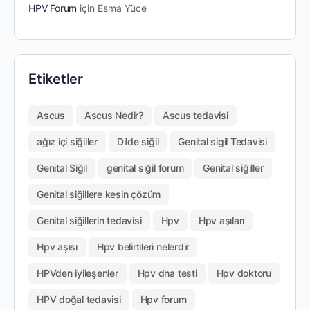
HPV Forum
için
Esma Yüce
Etiketler
Ascus
Ascus Nedir?
Ascus tedavisi
ağız içi siğiller
Dilde siğil
Genital sigil Tedavisi
Genital Siğil
genital siğil forum
Genital siğiller
Genital siğillere kesin çözüm
Genital siğillerin tedavisi
Hpv
Hpv aşıları
Hpv aşısı
Hpv belirtileri nelerdir
HPVden iyileşenler
Hpv dna testi
Hpv doktoru
HPV doğal tedavisi
Hpv forum