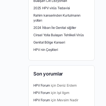
Bulaşan Cilt Lezyonları
2025 HPV virüs Tedavisi
Rahim kanserinden Kurtulmanın
yolları
2024 İtibarı İle Genital siğiller
Cinsel Yolla Bulaşan Tehlikeli Virüs
Genital Bölge Kanseri
HPV nin Çeşitleri
Son yorumlar
HPV Forum
için
Deniz Erdem
HPV Forum
için
Işıl Ilgım
HPV Forum
için
Mevsim Nadir