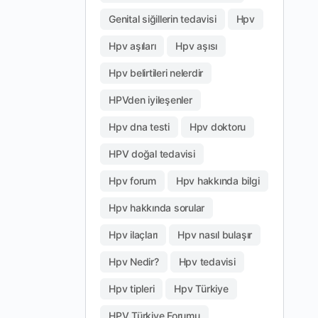
Genital siğillerin tedavisi
Hpv
Hpv aşıları
Hpv aşısı
Hpv belirtileri nelerdir
HPVden iyileşenler
Hpv dna testi
Hpv doktoru
HPV doğal tedavisi
Hpv forum
Hpv hakkında bilgi
Hpv hakkında sorular
Hpv ilaçları
Hpv nasıl bulaşır
Hpv Nedir?
Hpv tedavisi
Hpv tipleri
Hpv Türkiye
HPV Türkiye Forumu