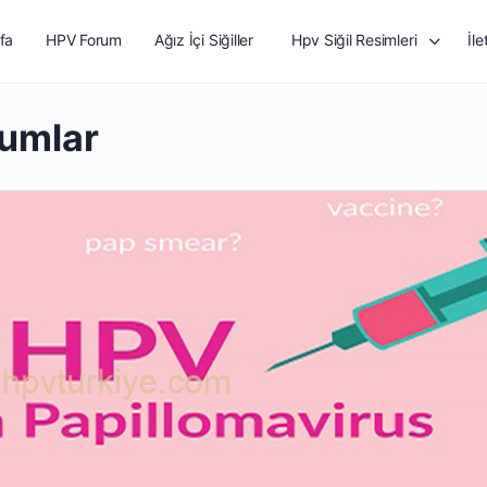
fa
HPV Forum
Ağız İçi Siğiller
Hpv Siğil Resimleri
İle
rumlar