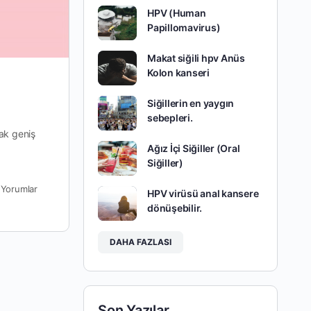
HPV (Human
Papillomavirus)
Makat siğili hpv Anüs
Kolon kanseri
Siğillerin en yaygın
sebepleri.
rak geniş
Ağız İçi Siğiller (Oral
Siğiller)
0
Yorumlar
HPV virüsü anal kansere
dönüşebilir.
DAHA FAZLASI
Son Yazılar