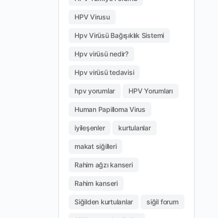
HPV Virusu
Hpv Virüsü Bağışıklık Sistemi
Hpv virüsü nedir?
Hpv virüsü tedavisi
hpv yorumlar
HPV Yorumları
Human Papilloma Virus
iyileşenler
kurtulanlar
makat siğilleri
Rahim ağzı kanseri
Rahim kanseri
Siğilden kurtulanlar
siğil forum