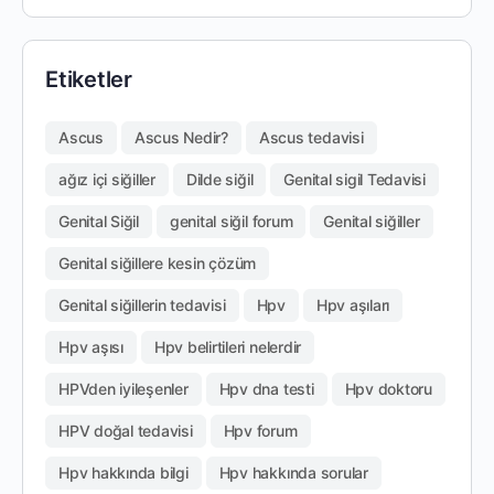
Etiketler
Ascus
Ascus Nedir?
Ascus tedavisi
ağız içi siğiller
Dilde siğil
Genital sigil Tedavisi
Genital Siğil
genital siğil forum
Genital siğiller
Genital siğillere kesin çözüm
Genital siğillerin tedavisi
Hpv
Hpv aşıları
Hpv aşısı
Hpv belirtileri nelerdir
HPVden iyileşenler
Hpv dna testi
Hpv doktoru
HPV doğal tedavisi
Hpv forum
Hpv hakkında bilgi
Hpv hakkında sorular