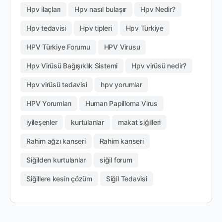
Hpv ilaçları
Hpv nasıl bulaşır
Hpv Nedir?
Hpv tedavisi
Hpv tipleri
Hpv Türkiye
HPV Türkiye Forumu
HPV Virusu
Hpv Virüsü Bağışıklık Sistemi
Hpv virüsü nedir?
Hpv virüsü tedavisi
hpv yorumlar
HPV Yorumları
Human Papilloma Virus
iyileşenler
kurtulanlar
makat siğilleri
Rahim ağzı kanseri
Rahim kanseri
Siğilden kurtulanlar
siğil forum
Siğillere kesin çözüm
Siğil Tedavisi