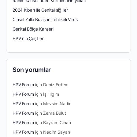
Rahim kanserinden Kurtulmanın yolları
2024 İtibarı İle Genital siğiller
Cinsel Yolla Bulaşan Tehlikeli Virüs
Genital Bölge Kanseri
HPV nin Çeşitleri
Son yorumlar
HPV Forum
için
Deniz Erdem
HPV Forum
için
Işıl Ilgım
HPV Forum
için
Mevsim Nadir
HPV Forum
için
Zehra Bulut
HPV Forum
için
Bayram Cihan
HPV Forum
için
Nedim Sayan