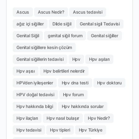
Ascus
Ascus Nedir?
Ascus tedavisi
ağız içi siğiller
Dilde siğil
Genital sigil Tedavisi
Genital Siğil
genital siğil forum
Genital siğiller
Genital siğillere kesin çözüm
Genital siğillerin tedavisi
Hpv
Hpv aşıları
Hpv aşısı
Hpv belirtileri nelerdir
HPVden iyileşenler
Hpv dna testi
Hpv doktoru
HPV doğal tedavisi
Hpv forum
Hpv hakkında bilgi
Hpv hakkında sorular
Hpv ilaçları
Hpv nasıl bulaşır
Hpv Nedir?
Hpv tedavisi
Hpv tipleri
Hpv Türkiye