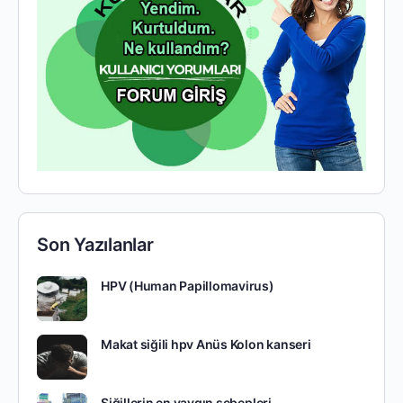
Son Yazılanlar
HPV (Human Papillomavirus)
Makat siğili hpv Anüs Kolon kanseri
Siğillerin en yaygın sebepleri.