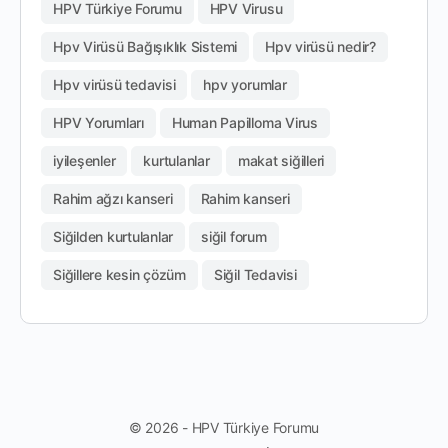
HPV Türkiye Forumu
HPV Virusu
Hpv Virüsü Bağışıklık Sistemi
Hpv virüsü nedir?
Hpv virüsü tedavisi
hpv yorumlar
HPV Yorumları
Human Papilloma Virus
iyileşenler
kurtulanlar
makat siğilleri
Rahim ağzı kanseri
Rahim kanseri
Siğilden kurtulanlar
siğil forum
Siğillere kesin çözüm
Siğil Tedavisi
© 2026 - HPV Türkiye Forumu