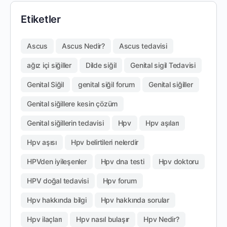
Etiketler
Ascus
Ascus Nedir?
Ascus tedavisi
ağız içi siğiller
Dilde siğil
Genital sigil Tedavisi
Genital Siğil
genital siğil forum
Genital siğiller
Genital siğillere kesin çözüm
Genital siğillerin tedavisi
Hpv
Hpv aşıları
Hpv aşısı
Hpv belirtileri nelerdir
HPVden iyileşenler
Hpv dna testi
Hpv doktoru
HPV doğal tedavisi
Hpv forum
Hpv hakkında bilgi
Hpv hakkında sorular
Hpv ilaçları
Hpv nasıl bulaşır
Hpv Nedir?