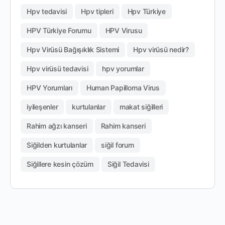
Hpv tedavisi
Hpv tipleri
Hpv Türkiye
HPV Türkiye Forumu
HPV Virusu
Hpv Virüsü Bağışıklık Sistemi
Hpv virüsü nedir?
Hpv virüsü tedavisi
hpv yorumlar
HPV Yorumları
Human Papilloma Virus
iyileşenler
kurtulanlar
makat siğilleri
Rahim ağzı kanseri
Rahim kanseri
Siğilden kurtulanlar
siğil forum
Siğillere kesin çözüm
Siğil Tedavisi