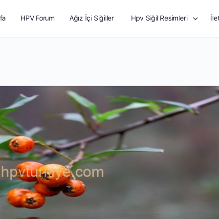
fa
HPV Forum
Ağız İçi Siğiller
Hpv Siğil Resimleri
İle