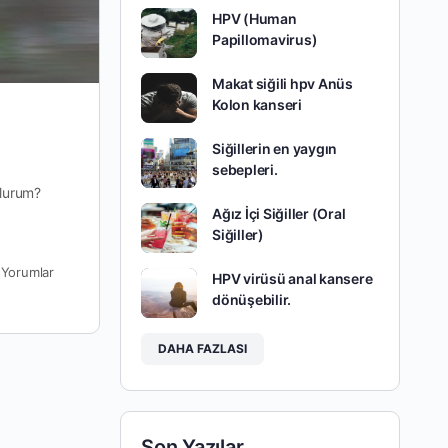
HPV (Human
Papillomavirus)
Makat siğili hpv Anüs
Kolon kanseri
Siğillerin en yaygın
sebepleri.
ulurum?
Ağız İçi Siğiller (Oral
Siğiller)
0
Yorumlar
HPV virüsü anal kansere
dönüşebilir.
DAHA FAZLASI
Son Yazılar