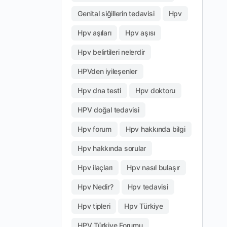
Genital siğillerin tedavisi
Hpv
Hpv aşıları
Hpv aşısı
Hpv belirtileri nelerdir
HPVden iyileşenler
Hpv dna testi
Hpv doktoru
HPV doğal tedavisi
Hpv forum
Hpv hakkında bilgi
Hpv hakkında sorular
Hpv ilaçları
Hpv nasıl bulaşır
Hpv Nedir?
Hpv tedavisi
Hpv tipleri
Hpv Türkiye
HPV Türkiye Forumu