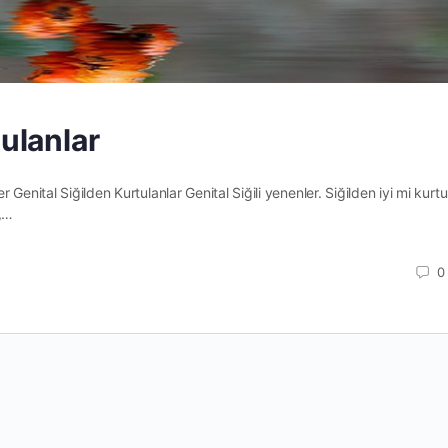
tulanlar
er Genital Siğilden Kurtulanlar Genital Siğili yenenler. Siğilden iyi mi kurt
ı,…