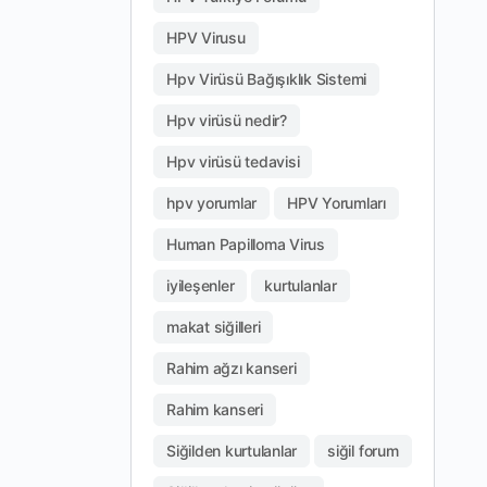
HPV Virusu
Hpv Virüsü Bağışıklık Sistemi
Hpv virüsü nedir?
Hpv virüsü tedavisi
hpv yorumlar
HPV Yorumları
Human Papilloma Virus
iyileşenler
kurtulanlar
makat siğilleri
Rahim ağzı kanseri
Rahim kanseri
Siğilden kurtulanlar
siğil forum