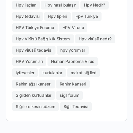
Hpv ilaçları
Hpv nasıl bulaşır
Hpv Nedir?
Hpv tedavisi
Hpv tipleri
Hpv Türkiye
HPV Türkiye Forumu
HPV Virusu
Hpv Virüsü Bağışıklık Sistemi
Hpv virüsü nedir?
Hpv virüsü tedavisi
hpv yorumlar
HPV Yorumları
Human Papilloma Virus
iyileşenler
kurtulanlar
makat siğilleri
Rahim ağzı kanseri
Rahim kanseri
Siğilden kurtulanlar
siğil forum
Siğillere kesin çözüm
Siğil Tedavisi