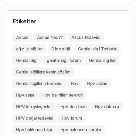
Etiketler
Ascus
Ascus Nedir?
Ascus tedavisi
ağız içi siğiller
Dilde siğil
Genital sigil Tedavisi
Genital Siğil
genital siğil forum
Genital siğiller
Genital siğillere kesin çözüm
Genital siğillerin tedavisi
Hpv
Hpv aşıları
Hpv aşısı
Hpv belirtileri nelerdir
HPVden iyileşenler
Hpv dna testi
Hpv doktoru
HPV doğal tedavisi
Hpv forum
Hpv hakkında bilgi
Hpv hakkında sorular