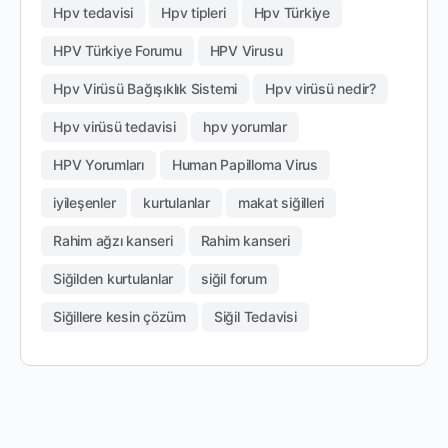
Hpv tedavisi
Hpv tipleri
Hpv Türkiye
HPV Türkiye Forumu
HPV Virusu
Hpv Virüsü Bağışıklık Sistemi
Hpv virüsü nedir?
Hpv virüsü tedavisi
hpv yorumlar
HPV Yorumları
Human Papilloma Virus
iyileşenler
kurtulanlar
makat siğilleri
Rahim ağzı kanseri
Rahim kanseri
Siğilden kurtulanlar
siğil forum
Siğillere kesin çözüm
Siğil Tedavisi