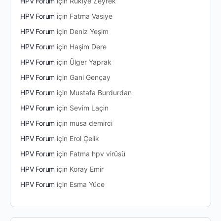
HPV Forum
için
Rukiye Zeyrek
HPV Forum
için
Fatma Vasiye
HPV Forum
için
Deniz Yeşim
HPV Forum
için
Haşim Dere
HPV Forum
için
Ülger Yaprak
HPV Forum
için
Gani Gençay
HPV Forum
için
Mustafa Burdurdan
HPV Forum
için
Sevim Laçin
HPV Forum
için
musa demirci
HPV Forum
için
Erol Çelik
HPV Forum
için
Fatma hpv virüsü
HPV Forum
için
Koray Emir
HPV Forum
için
Esma Yüce