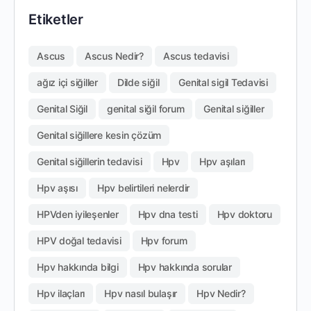
Etiketler
Ascus
Ascus Nedir?
Ascus tedavisi
ağız içi siğiller
Dilde siğil
Genital sigil Tedavisi
Genital Siğil
genital siğil forum
Genital siğiller
Genital siğillere kesin çözüm
Genital siğillerin tedavisi
Hpv
Hpv aşıları
Hpv aşısı
Hpv belirtileri nelerdir
HPVden iyileşenler
Hpv dna testi
Hpv doktoru
HPV doğal tedavisi
Hpv forum
Hpv hakkında bilgi
Hpv hakkında sorular
Hpv ilaçları
Hpv nasıl bulaşır
Hpv Nedir?