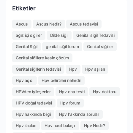
Etiketler
Ascus
Ascus Nedir?
Ascus tedavisi
ağız içi siğiller
Dilde siğil
Genital sigil Tedavisi
Genital Siğil
genital siğil forum
Genital siğiller
Genital siğillere kesin çözüm
Genital siğillerin tedavisi
Hpv
Hpv aşıları
Hpv aşısı
Hpv belirtileri nelerdir
HPVden iyileşenler
Hpv dna testi
Hpv doktoru
HPV doğal tedavisi
Hpv forum
Hpv hakkında bilgi
Hpv hakkında sorular
Hpv ilaçları
Hpv nasıl bulaşır
Hpv Nedir?