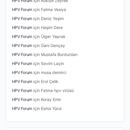
HPV Forum
için
Rukiye Zeyrek
HPV Forum
için
Fatma Vasiye
HPV Forum
için
Deniz Yeşim
HPV Forum
için
Haşim Dere
HPV Forum
için
Ülger Yaprak
HPV Forum
için
Gani Gençay
HPV Forum
için
Mustafa Burdurdan
HPV Forum
için
Sevim Laçin
HPV Forum
için
musa demirci
HPV Forum
için
Erol Çelik
HPV Forum
için
Fatma hpv virüsü
HPV Forum
için
Koray Emir
HPV Forum
için
Esma Yüce