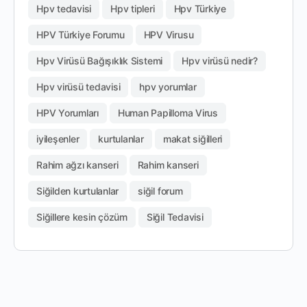
Hpv tedavisi
Hpv tipleri
Hpv Türkiye
HPV Türkiye Forumu
HPV Virusu
Hpv Virüsü Bağışıklık Sistemi
Hpv virüsü nedir?
Hpv virüsü tedavisi
hpv yorumlar
HPV Yorumları
Human Papilloma Virus
iyileşenler
kurtulanlar
makat siğilleri
Rahim ağzı kanseri
Rahim kanseri
Siğilden kurtulanlar
siğil forum
Siğillere kesin çözüm
Siğil Tedavisi