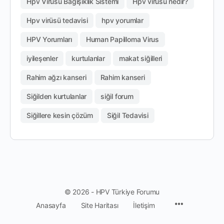
Hpv Virüsü Bağışıklık Sistemi
Hpv virüsü nedir?
Hpv virüsü tedavisi
hpv yorumlar
HPV Yorumları
Human Papilloma Virus
iyileşenler
kurtulanlar
makat siğilleri
Rahim ağzı kanseri
Rahim kanseri
Siğilden kurtulanlar
siğil forum
Siğillere kesin çözüm
Siğil Tedavisi
© 2026 - HPV Türkiye Forumu
Anasayfa
Site Haritası
İletişim