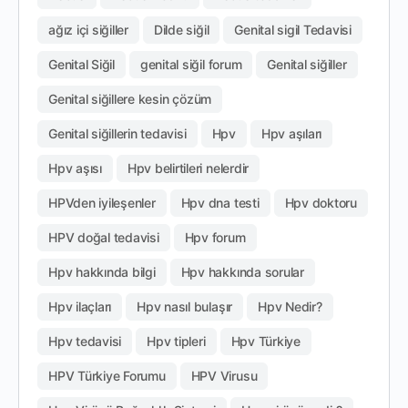
ağız içi siğiller
Dilde siğil
Genital sigil Tedavisi
Genital Siğil
genital siğil forum
Genital siğiller
Genital siğillere kesin çözüm
Genital siğillerin tedavisi
Hpv
Hpv aşıları
Hpv aşısı
Hpv belirtileri nelerdir
HPVden iyileşenler
Hpv dna testi
Hpv doktoru
HPV doğal tedavisi
Hpv forum
Hpv hakkında bilgi
Hpv hakkında sorular
Hpv ilaçları
Hpv nasıl bulaşır
Hpv Nedir?
Hpv tedavisi
Hpv tipleri
Hpv Türkiye
HPV Türkiye Forumu
HPV Virusu