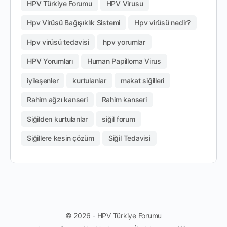
HPV Türkiye Forumu
HPV Virusu
Hpv Virüsü Bağışıklık Sistemi
Hpv virüsü nedir?
Hpv virüsü tedavisi
hpv yorumlar
HPV Yorumları
Human Papilloma Virus
iyileşenler
kurtulanlar
makat siğilleri
Rahim ağzı kanseri
Rahim kanseri
Siğilden kurtulanlar
siğil forum
Siğillere kesin çözüm
Siğil Tedavisi
© 2026 - HPV Türkiye Forumu