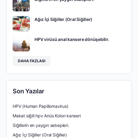
Ağız İçi Siğiller (Oral Siğiller)
HPV virüsü anal kansere dönüşebilir.
DAHA FAZLASI
Son Yazılar
HPV (Human Papillomavirus)
Makat siğili hpv Anüs Kolon kanseri
Siğillerin en yaygın sebepleri.
Ağız İçi Siğiller (Oral Siğiller)