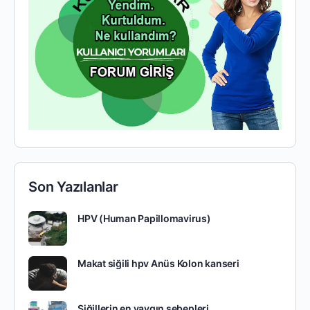
Son Yazılanlar
HPV (Human Papillomavirus)
Makat siğili hpv Anüs Kolon kanseri
Siğillerin en yaygın sebepleri.