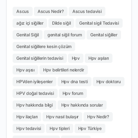
Ascus
Ascus Nedir?
Ascus tedavisi
ağız içi siğiller
Dilde siğil
Genital sigil Tedavisi
Genital Siğil
genital siğil forum
Genital siğiller
Genital siğillere kesin çözüm
Genital siğillerin tedavisi
Hpv
Hpv aşıları
Hpv aşısı
Hpv belirtileri nelerdir
HPVden iyileşenler
Hpv dna testi
Hpv doktoru
HPV doğal tedavisi
Hpv forum
Hpv hakkında bilgi
Hpv hakkında sorular
Hpv ilaçları
Hpv nasıl bulaşır
Hpv Nedir?
Hpv tedavisi
Hpv tipleri
Hpv Türkiye