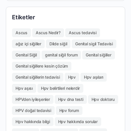
Etiketler
Ascus
Ascus Nedir?
Ascus tedavisi
ağız içi siğiller
Dilde siğil
Genital sigil Tedavisi
Genital Siğil
genital siğil forum
Genital siğiller
Genital siğillere kesin çözüm
Genital siğillerin tedavisi
Hpv
Hpv aşıları
Hpv aşısı
Hpv belirtileri nelerdir
HPVden iyileşenler
Hpv dna testi
Hpv doktoru
HPV doğal tedavisi
Hpv forum
Hpv hakkında bilgi
Hpv hakkında sorular