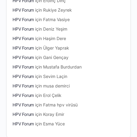
HPV Forum
için
Erdinç Dinç
HPV Forum
için
Rukiye Zeyrek
HPV Forum
için
Fatma Vasiye
HPV Forum
için
Deniz Yeşim
HPV Forum
için
Haşim Dere
HPV Forum
için
Ülger Yaprak
HPV Forum
için
Gani Gençay
HPV Forum
için
Mustafa Burdurdan
HPV Forum
için
Sevim Laçin
HPV Forum
için
musa demirci
HPV Forum
için
Erol Çelik
HPV Forum
için
Fatma hpv virüsü
HPV Forum
için
Koray Emir
HPV Forum
için
Esma Yüce