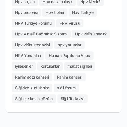
Hpv ilaçları
Hpv nasıl bulaşır
Hpv Nedir?
Hpv tedavisi
Hpv tipleri
Hpv Türkiye
HPV Türkiye Forumu
HPV Virusu
Hpv Virüsü Bağışıklık Sistemi
Hpv virüsü nedir?
Hpv virüsü tedavisi
hpv yorumlar
HPV Yorumları
Human Papilloma Virus
iyileşenler
kurtulanlar
makat siğilleri
Rahim ağzı kanseri
Rahim kanseri
Siğilden kurtulanlar
siğil forum
Siğillere kesin çözüm
Siğil Tedavisi