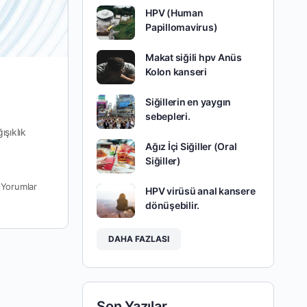
HPV (Human
Papillomavirus)
Makat siğili hpv Anüs
Kolon kanseri
Siğillerin en yaygın
sebepleri.
ışıklık
Ağız İçi Siğiller (Oral
Siğiller)
0
Yorumlar
HPV virüsü anal kansere
dönüşebilir.
DAHA FAZLASI
Son Yazılar