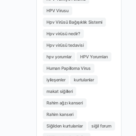
HPV Virusu
Hpv Virüsü Bağışıklık Sistemi
Hpv virüsü nedir?
Hpv virüsü tedavisi
hpv yorumlar
HPV Yorumları
Human Papilloma Virus
iyileşenler
kurtulanlar
makat siğilleri
Rahim ağzı kanseri
Rahim kanseri
Siğilden kurtulanlar
siğil forum