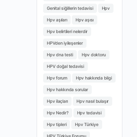
Genital siğillerin tedavisi
Hpv
Hpv aşıları
Hpv aşısı
Hpv belirtileri nelerdir
HPVden iyileşenler
Hpv dna testi
Hpv doktoru
HPV doğal tedavisi
Hpv forum
Hpv hakkında bilgi
Hpv hakkında sorular
Hpv ilaçları
Hpv nasıl bulaşır
Hpv Nedir?
Hpv tedavisi
Hpv tipleri
Hpv Türkiye
HPV Türkiye Forumu