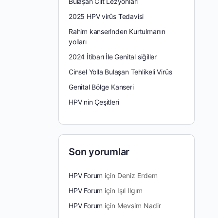
Bulaşan Cilt Lezyonları
2025 HPV virüs Tedavisi
Rahim kanserinden Kurtulmanın
yolları
2024 İtibarı İle Genital siğiller
Cinsel Yolla Bulaşan Tehlikeli Virüs
Genital Bölge Kanseri
HPV nin Çeşitleri
Son yorumlar
HPV Forum
için
Deniz Erdem
HPV Forum
için
Işıl Ilgım
HPV Forum
için
Mevsim Nadir