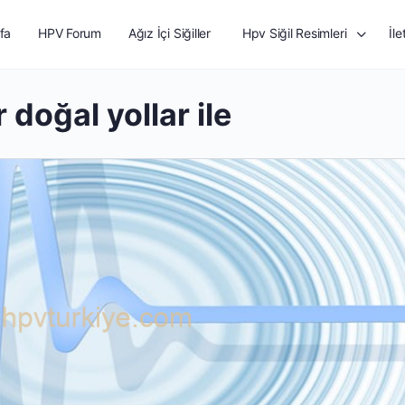
fa
HPV Forum
Ağız İçi Siğiller
Hpv Siğil Resimleri
İle
r doğal yollar ile