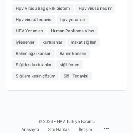
Hpv Virüsü Bağışıklık Sistemi
Hpv virüsü nedir?
Hpv virüsü tedavisi
hpv yorumlar
HPV Yorumları
Human Papilloma Virus
iyileşenler
kurtulanlar
makat siğilleri
Rahim ağzı kanseri
Rahim kanseri
Siğilden kurtulanlar
siğil forum
Siğillere kesin çözüm
Siğil Tedavisi
© 2026 - HPV Türkiye Forumu
Anasayfa
Site Haritası
İletişim