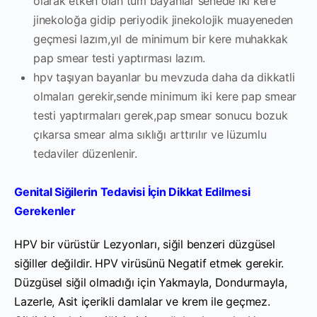
olarak etken olan tüm bayanlar senede iki kere
jinekoloğa gidip periyodik jinekolojik muayeneden
geçmesi lazım,yıl de minimum bir kere muhakkak
pap smear testi yaptırması lazım.
hpv taşıyan bayanlar bu mevzuda daha da dikkatli
olmaları gerekir,sende minimum iki kere pap smear
testi yaptırmaları gerek,pap smear sonucu bozuk
çıkarsa smear alma sıklığı arttırılır ve lüzumlu
tedaviler düzenlenir.
Genital Siğilerin Tedavisi İçin Dikkat Edilmesi
Gerekenler
HPV bir vürüstür Lezyonları, siğil benzeri düzgüsel
siğiller değildir. HPV virüsünü Negatif etmek gerekir.
Düzgüsel siğil olmadığı için Yakmayla, Dondurmayla,
Lazerle, Asit içerikli damlalar ve krem ile geçmez.