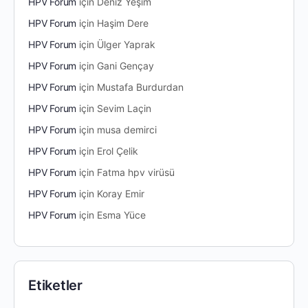
HPV Forum
için
Deniz Yeşim
HPV Forum
için
Haşim Dere
HPV Forum
için
Ülger Yaprak
HPV Forum
için
Gani Gençay
HPV Forum
için
Mustafa Burdurdan
HPV Forum
için
Sevim Laçin
HPV Forum
için
musa demirci
HPV Forum
için
Erol Çelik
HPV Forum
için
Fatma hpv virüsü
HPV Forum
için
Koray Emir
HPV Forum
için
Esma Yüce
Etiketler