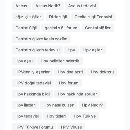
Ascus
Ascus Nedir?
Ascus tedavisi
ağız içi siğiller
Dilde siğil
Genital sigil Tedavisi
Genital Siğil
genital siğil forum
Genital siğiller
Genital siğillere kesin çözüm
Genital siğillerin tedavisi
Hpv
Hpv aşıları
Hpv aşısı
Hpv belirtileri nelerdir
HPVden iyileşenler
Hpv dna testi
Hpv doktoru
HPV doğal tedavisi
Hpv forum
Hpv hakkında bilgi
Hpv hakkında sorular
Hpv ilaçları
Hpv nasıl bulaşır
Hpv Nedir?
Hpv tedavisi
Hpv tipleri
Hpv Türkiye
HPV Türkiye Forumu
HPV Virusu