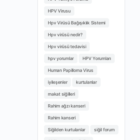
HPV Virusu
Hpv Virüsü Bağışıklık Sistemi
Hpv virüsü nedir?
Hpv virüsü tedavisi
hpv yorumlar
HPV Yorumları
Human Papilloma Virus
iyileşenler
kurtulanlar
makat siğilleri
Rahim ağzı kanseri
Rahim kanseri
Siğilden kurtulanlar
siğil forum