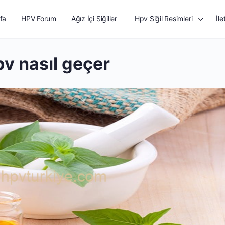
fa
HPV Forum
Ağız İçi Siğiller
Hpv Siğil Resimleri
İle
v nasıl geçer