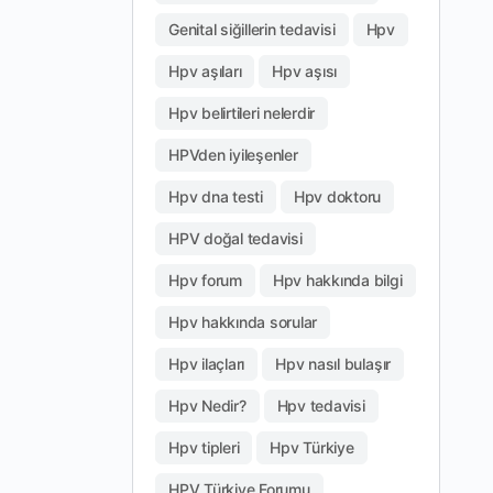
Genital siğillerin tedavisi
Hpv
Hpv aşıları
Hpv aşısı
Hpv belirtileri nelerdir
HPVden iyileşenler
Hpv dna testi
Hpv doktoru
HPV doğal tedavisi
Hpv forum
Hpv hakkında bilgi
Hpv hakkında sorular
Hpv ilaçları
Hpv nasıl bulaşır
Hpv Nedir?
Hpv tedavisi
Hpv tipleri
Hpv Türkiye
HPV Türkiye Forumu