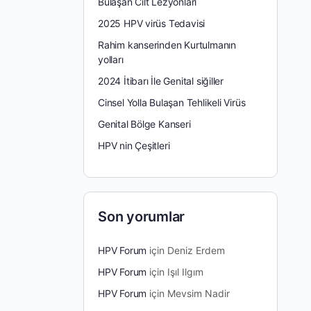
Bulaşan Cilt Lezyonları
2025 HPV virüs Tedavisi
Rahim kanserinden Kurtulmanın
yolları
2024 İtibarı İle Genital siğiller
Cinsel Yolla Bulaşan Tehlikeli Virüs
Genital Bölge Kanseri
HPV nin Çeşitleri
Son yorumlar
HPV Forum
için
Deniz Erdem
HPV Forum
için
Işıl Ilgım
HPV Forum
için
Mevsim Nadir