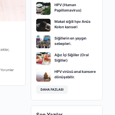
HPV (Human
Papillomavirus)
Makat siğili hpv Anüs
Kolon kanseri
Siğillerin en yaygın
sebepleri.
ekler,
Ağız İçi Siğiller (Oral
Siğiller)
0
Yorumlar
HPV virüsü anal kansere
dönüşebilir.
DAHA FAZLASI
Son Yazılar