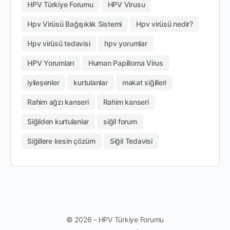
HPV Türkiye Forumu
HPV Virusu
Hpv Virüsü Bağışıklık Sistemi
Hpv virüsü nedir?
Hpv virüsü tedavisi
hpv yorumlar
HPV Yorumları
Human Papilloma Virus
iyileşenler
kurtulanlar
makat siğilleri
Rahim ağzı kanseri
Rahim kanseri
Siğilden kurtulanlar
siğil forum
Siğillere kesin çözüm
Siğil Tedavisi
© 2026 - HPV Türkiye Forumu