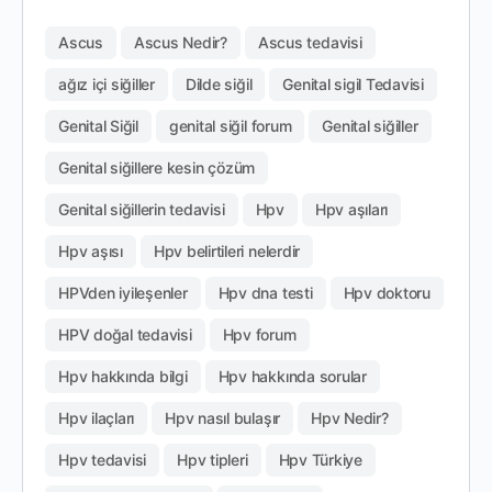
Ascus
Ascus Nedir?
Ascus tedavisi
ağız içi siğiller
Dilde siğil
Genital sigil Tedavisi
Genital Siğil
genital siğil forum
Genital siğiller
Genital siğillere kesin çözüm
Genital siğillerin tedavisi
Hpv
Hpv aşıları
Hpv aşısı
Hpv belirtileri nelerdir
HPVden iyileşenler
Hpv dna testi
Hpv doktoru
HPV doğal tedavisi
Hpv forum
Hpv hakkında bilgi
Hpv hakkında sorular
Hpv ilaçları
Hpv nasıl bulaşır
Hpv Nedir?
Hpv tedavisi
Hpv tipleri
Hpv Türkiye