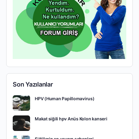
Son Yazılanlar
HPV (Human Papillomavirus)
Makat siğili hpv Anüs Kolon kanseri
Siğillerin en yaygın sebepleri.