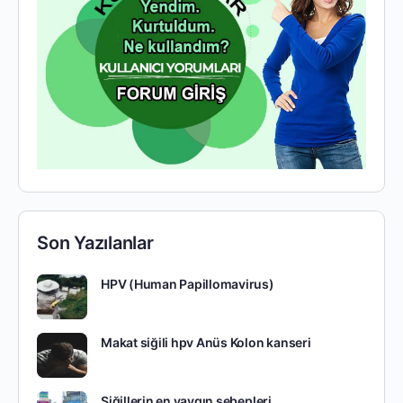
Son Yazılanlar
HPV (Human Papillomavirus)
Makat siğili hpv Anüs Kolon kanseri
Siğillerin en yaygın sebepleri.