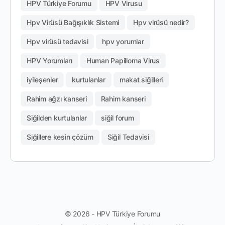
HPV Türkiye Forumu
HPV Virusu
Hpv Virüsü Bağışıklık Sistemi
Hpv virüsü nedir?
Hpv virüsü tedavisi
hpv yorumlar
HPV Yorumları
Human Papilloma Virus
iyileşenler
kurtulanlar
makat siğilleri
Rahim ağzı kanseri
Rahim kanseri
Siğilden kurtulanlar
siğil forum
Siğillere kesin çözüm
Siğil Tedavisi
© 2026 - HPV Türkiye Forumu