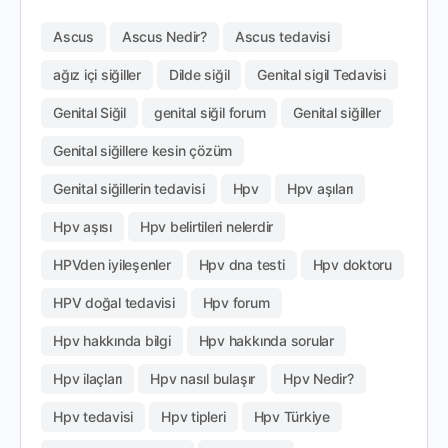
Ascus
Ascus Nedir?
Ascus tedavisi
ağız içi siğiller
Dilde siğil
Genital sigil Tedavisi
Genital Siğil
genital siğil forum
Genital siğiller
Genital siğillere kesin çözüm
Genital siğillerin tedavisi
Hpv
Hpv aşıları
Hpv aşısı
Hpv belirtileri nelerdir
HPVden iyileşenler
Hpv dna testi
Hpv doktoru
HPV doğal tedavisi
Hpv forum
Hpv hakkında bilgi
Hpv hakkında sorular
Hpv ilaçları
Hpv nasıl bulaşır
Hpv Nedir?
Hpv tedavisi
Hpv tipleri
Hpv Türkiye