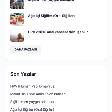
Ağız İçi Siğiller (Oral Siğiller)
HPV virüsü anal kansere dönüşebilir.
DAHA FAZLASI
Son Yazılar
HPV (Human Papillomavirus)
Makat siğili hpv Anüs Kolon kanseri
Siğillerin en yaygın sebepleri.
Ağız İçi Siğiller (Oral Siğiller)