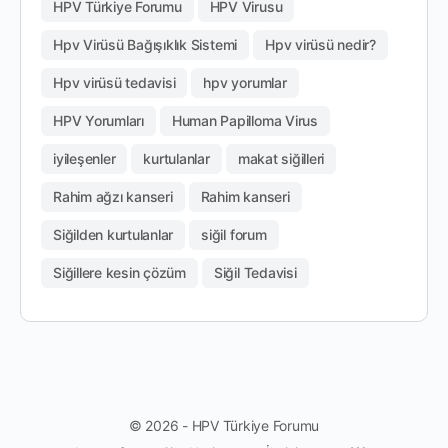
HPV Türkiye Forumu
HPV Virusu
Hpv Virüsü Bağışıklık Sistemi
Hpv virüsü nedir?
Hpv virüsü tedavisi
hpv yorumlar
HPV Yorumları
Human Papilloma Virus
iyileşenler
kurtulanlar
makat siğilleri
Rahim ağzı kanseri
Rahim kanseri
Siğilden kurtulanlar
siğil forum
Siğillere kesin çözüm
Siğil Tedavisi
© 2026 - HPV Türkiye Forumu