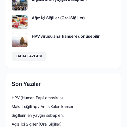
Ağız İçi Siğiller (Oral Siğiller)
HPV virüsü anal kansere dönüşebilir.
DAHA FAZLASI
Son Yazılar
HPV (Human Papillomavirus)
Makat siğili hpv Anüs Kolon kanseri
Siğillerin en yaygın sebepleri.
Ağız İçi Siğiller (Oral Siğiller)