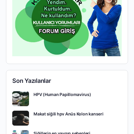
Son Yazılanlar
HPV (Human Papillomavirus)
Makat siğili hpv Anüs Kolon kanseri
Siğillerin en yaygın sebepleri.