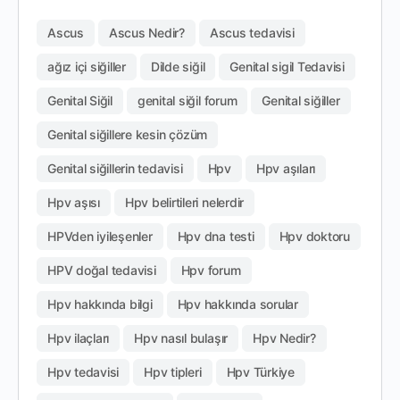
Ascus
Ascus Nedir?
Ascus tedavisi
ağız içi siğiller
Dilde siğil
Genital sigil Tedavisi
Genital Siğil
genital siğil forum
Genital siğiller
Genital siğillere kesin çözüm
Genital siğillerin tedavisi
Hpv
Hpv aşıları
Hpv aşısı
Hpv belirtileri nelerdir
HPVden iyileşenler
Hpv dna testi
Hpv doktoru
HPV doğal tedavisi
Hpv forum
Hpv hakkında bilgi
Hpv hakkında sorular
Hpv ilaçları
Hpv nasıl bulaşır
Hpv Nedir?
Hpv tedavisi
Hpv tipleri
Hpv Türkiye