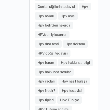
Genital siğillerin tedavisi
Hpv
Hpv aşıları
Hpv aşısı
Hpv belirtileri nelerdir
HPVden iyileşenler
Hpv dna testi
Hpv doktoru
HPV doğal tedavisi
Hpv forum
Hpv hakkında bilgi
Hpv hakkında sorular
Hpv ilaçları
Hpv nasıl bulaşır
Hpv Nedir?
Hpv tedavisi
Hpv tipleri
Hpv Türkiye
HPV Türkiye Forumu