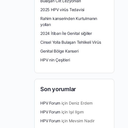
Bulaşan Cilt Lezyonları
2025 HPV virüs Tedavisi
Rahim kanserinden Kurtulmanın
yolları
2024 İtibarı İle Genital siğiller
Cinsel Yolla Bulaşan Tehlikeli Virüs
Genital Bölge Kanseri
HPV nin Çeşitleri
Son yorumlar
HPV Forum
için
Deniz Erdem
HPV Forum
için
Işıl Ilgım
HPV Forum
için
Mevsim Nadir