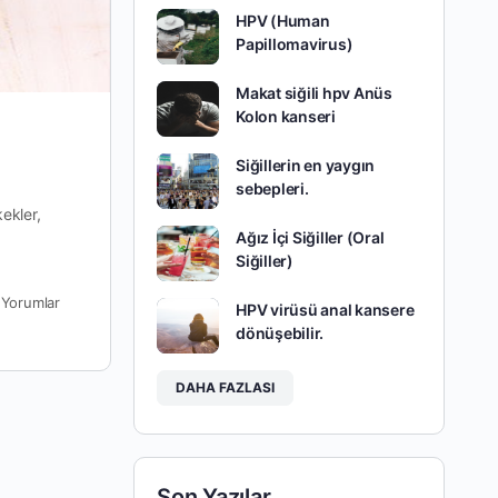
HPV (Human
Papillomavirus)
Makat siğili hpv Anüs
Kolon kanseri
Siğillerin en yaygın
sebepleri.
ekler,
Ağız İçi Siğiller (Oral
Siğiller)
0
Yorumlar
HPV virüsü anal kansere
dönüşebilir.
DAHA FAZLASI
Son Yazılar