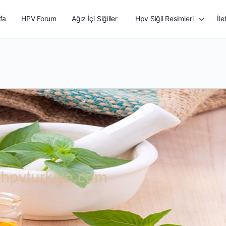
fa
HPV Forum
Ağız İçi Siğiller
Hpv Siğil Resimleri
İle