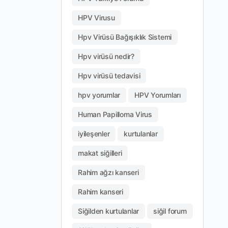
HPV Virusu
Hpv Virüsü Bağışıklık Sistemi
Hpv virüsü nedir?
Hpv virüsü tedavisi
hpv yorumlar
HPV Yorumları
Human Papilloma Virus
iyileşenler
kurtulanlar
makat siğilleri
Rahim ağzı kanseri
Rahim kanseri
Siğilden kurtulanlar
siğil forum