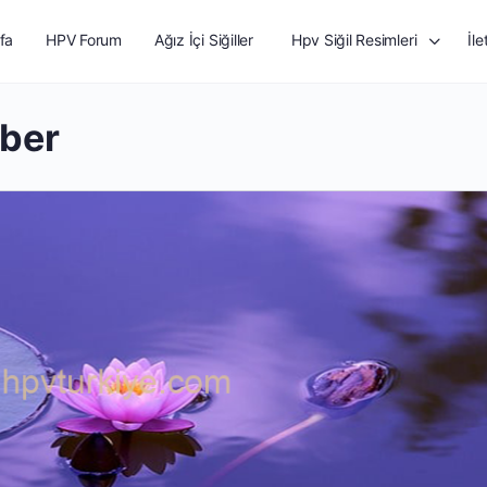
fa
HPV Forum
Ağız İçi Siğiller
Hpv Siğil Resimleri
İle
aber