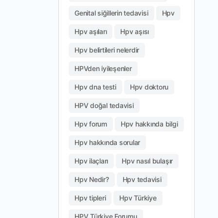
Genital siğillerin tedavisi
Hpv
Hpv aşıları
Hpv aşısı
Hpv belirtileri nelerdir
HPVden iyileşenler
Hpv dna testi
Hpv doktoru
HPV doğal tedavisi
Hpv forum
Hpv hakkında bilgi
Hpv hakkında sorular
Hpv ilaçları
Hpv nasıl bulaşır
Hpv Nedir?
Hpv tedavisi
Hpv tipleri
Hpv Türkiye
HPV Türkiye Forumu