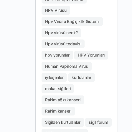
HPV Virusu
Hpv Virüsü Bağışıklık Sistemi
Hpv virüsü nedir?
Hpv virüsü tedavisi
hpv yorumlar
HPV Yorumları
Human Papilloma Virus
iyileşenler
kurtulanlar
makat siğilleri
Rahim ağzı kanseri
Rahim kanseri
Siğilden kurtulanlar
siğil forum