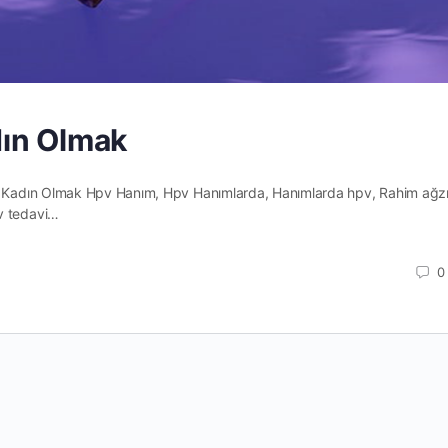
dın Olmak
li Kadın Olmak Hpv Hanım, Hpv Hanımlarda, Hanımlarda hpv, Rahim ağzı
v tedavi…