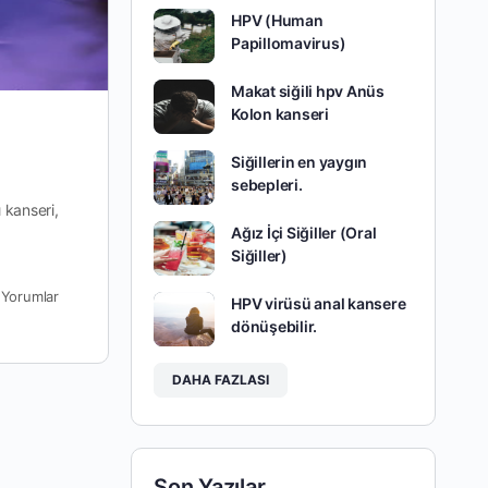
HPV (Human
Papillomavirus)
Makat siğili hpv Anüs
Kolon kanseri
Siğillerin en yaygın
sebepleri.
 kanseri,
Ağız İçi Siğiller (Oral
Siğiller)
0
Yorumlar
HPV virüsü anal kansere
dönüşebilir.
DAHA FAZLASI
Son Yazılar