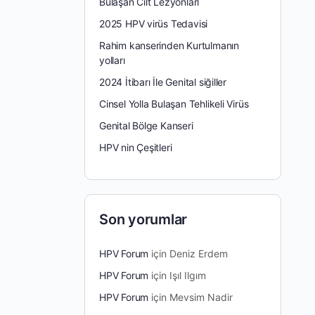
Bulaşan Cilt Lezyonları
2025 HPV virüs Tedavisi
Rahim kanserinden Kurtulmanın
yolları
2024 İtibarı İle Genital siğiller
Cinsel Yolla Bulaşan Tehlikeli Virüs
Genital Bölge Kanseri
HPV nin Çeşitleri
Son yorumlar
HPV Forum
için
Deniz Erdem
HPV Forum
için
Işıl Ilgım
HPV Forum
için
Mevsim Nadir