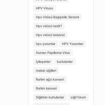
HPV Virusu
Hpv Virüsü Bağışıklık Sistemi
Hpv virüsü nedir?
Hpv virüsü tedavisi
hpv yorumlar
HPV Yorumları
Human Papilloma Virus
iyileşenler
kurtulanlar
makat siğilleri
Rahim ağzı kanseri
Rahim kanseri
Siğilden kurtulanlar
siğil forum