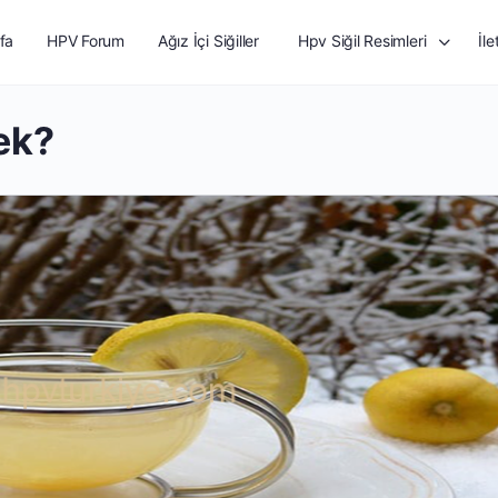
fa
HPV Forum
Ağız İçi Siğiller
Hpv Siğil Resimleri
İle
ek?