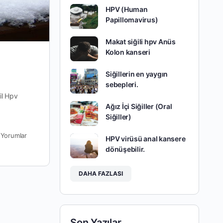
HPV (Human
Papillomavirus)
Makat siğili hpv Anüs
Kolon kanseri
Siğillerin en yaygın
sebepleri.
il Hpv
Ağız İçi Siğiller (Oral
Siğiller)
0
Yorumlar
HPV virüsü anal kansere
dönüşebilir.
DAHA FAZLASI
Son Yazılar