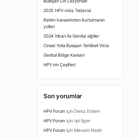
Bulaşan Cilt Lezyonları
2025 HPV virüs Tedavisi
Rahim kanserinden Kurtulmanın
yolları
2024 İtibarı İle Genital siğiller
Cinsel Yolla Bulaşan Tehlikeli Virüs
Genital Bölge Kanseri
HPV nin Çeşitleri
Son yorumlar
HPV Forum
için
Deniz Erdem
HPV Forum
için
Işıl Ilgım
HPV Forum
için
Mevsim Nadir