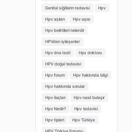
Genital siğillerin tedavisi
Hpv
Hpv aşıları
Hpv aşısı
Hpv belirtileri nelerdir
HPVden iyileşenler
Hpv dna testi
Hpv doktoru
HPV doğal tedavisi
Hpv forum
Hpv hakkında bilgi
Hpv hakkında sorular
Hpv ilaçları
Hpv nasıl bulaşır
Hpv Nedir?
Hpv tedavisi
Hpv tipleri
Hpv Türkiye
HPV Türkiye Forumu