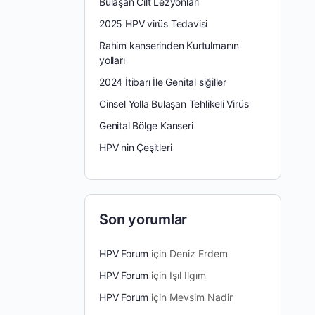
Bulaşan Cilt Lezyonları
2025 HPV virüs Tedavisi
Rahim kanserinden Kurtulmanın
yolları
2024 İtibarı İle Genital siğiller
Cinsel Yolla Bulaşan Tehlikeli Virüs
Genital Bölge Kanseri
HPV nin Çeşitleri
Son yorumlar
HPV Forum
için
Deniz Erdem
HPV Forum
için
Işıl Ilgım
HPV Forum
için
Mevsim Nadir