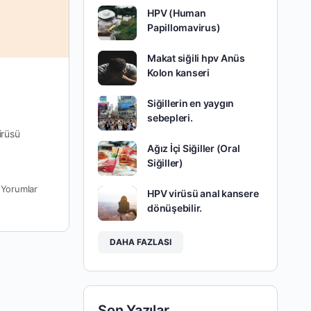
HPV (Human
Papillomavirus)
Makat siğili hpv Anüs
Kolon kanseri
Siğillerin en yaygın
sebepleri.
irüsü
Ağız İçi Siğiller (Oral
Siğiller)
0
Yorumlar
HPV virüsü anal kansere
dönüşebilir.
DAHA FAZLASI
Son Yazılar