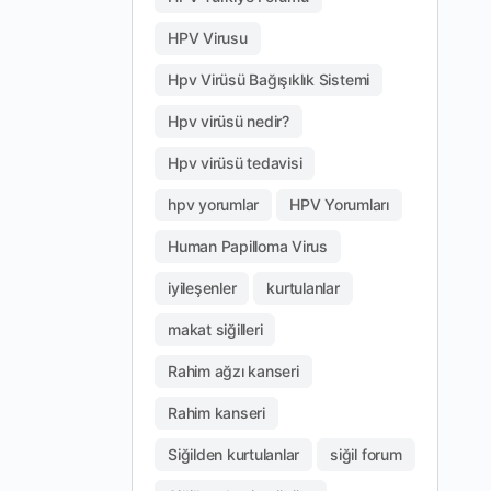
HPV Virusu
Hpv Virüsü Bağışıklık Sistemi
Hpv virüsü nedir?
Hpv virüsü tedavisi
hpv yorumlar
HPV Yorumları
Human Papilloma Virus
iyileşenler
kurtulanlar
makat siğilleri
Rahim ağzı kanseri
Rahim kanseri
Siğilden kurtulanlar
siğil forum