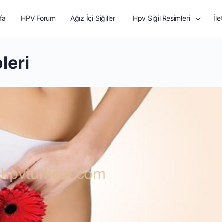
fa
HPV Forum
Ağız İçi Siğiller
Hpv Siğil Resimleri
İle
leri