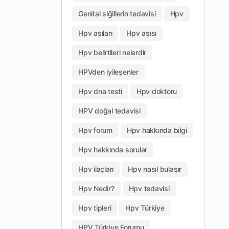
Genital siğillerin tedavisi
Hpv
Hpv aşıları
Hpv aşısı
Hpv belirtileri nelerdir
HPVden iyileşenler
Hpv dna testi
Hpv doktoru
HPV doğal tedavisi
Hpv forum
Hpv hakkında bilgi
Hpv hakkında sorular
Hpv ilaçları
Hpv nasıl bulaşır
Hpv Nedir?
Hpv tedavisi
Hpv tipleri
Hpv Türkiye
HPV Türkiye Forumu