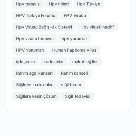
Hpv tedavisi
Hpv tipleri
Hpv Türkiye
HPV Türkiye Forumu
HPV Virusu
Hpv Virüsü Bağışıklık Sistemi
Hpv virüsü nedir?
Hpv virüsü tedavisi
hpv yorumlar
HPV Yorumları
Human Papilloma Virus
iyileşenler
kurtulanlar
makat siğilleri
Rahim ağzı kanseri
Rahim kanseri
Siğilden kurtulanlar
siğil forum
Siğillere kesin çözüm
Siğil Tedavisi