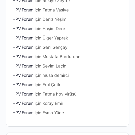
HPV Forum
için
Rukiye Zeyrek
HPV Forum
için
Fatma Vasiye
HPV Forum
için
Deniz Yeşim
HPV Forum
için
Haşim Dere
HPV Forum
için
Ülger Yaprak
HPV Forum
için
Gani Gençay
HPV Forum
için
Mustafa Burdurdan
HPV Forum
için
Sevim Laçin
HPV Forum
için
musa demirci
HPV Forum
için
Erol Çelik
HPV Forum
için
Fatma hpv virüsü
HPV Forum
için
Koray Emir
HPV Forum
için
Esma Yüce