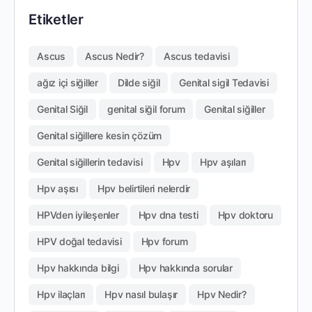
Etiketler
Ascus
Ascus Nedir?
Ascus tedavisi
ağız içi siğiller
Dilde siğil
Genital sigil Tedavisi
Genital Siğil
genital siğil forum
Genital siğiller
Genital siğillere kesin çözüm
Genital siğillerin tedavisi
Hpv
Hpv aşıları
Hpv aşısı
Hpv belirtileri nelerdir
HPVden iyileşenler
Hpv dna testi
Hpv doktoru
HPV doğal tedavisi
Hpv forum
Hpv hakkında bilgi
Hpv hakkında sorular
Hpv ilaçları
Hpv nasıl bulaşır
Hpv Nedir?