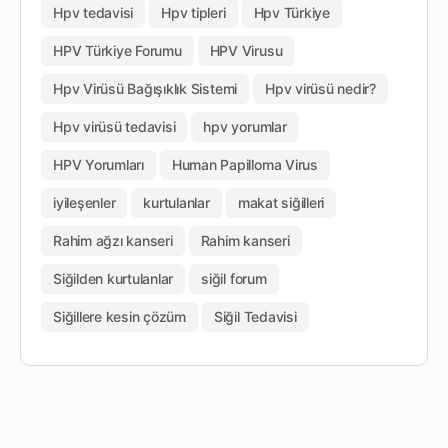
Hpv tedavisi
Hpv tipleri
Hpv Türkiye
HPV Türkiye Forumu
HPV Virusu
Hpv Virüsü Bağışıklık Sistemi
Hpv virüsü nedir?
Hpv virüsü tedavisi
hpv yorumlar
HPV Yorumları
Human Papilloma Virus
iyileşenler
kurtulanlar
makat siğilleri
Rahim ağzı kanseri
Rahim kanseri
Siğilden kurtulanlar
siğil forum
Siğillere kesin çözüm
Siğil Tedavisi