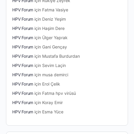
HPV Forum
için
Rukiye Zeyrek
HPV Forum
için
Fatma Vasiye
HPV Forum
için
Deniz Yeşim
HPV Forum
için
Haşim Dere
HPV Forum
için
Ülger Yaprak
HPV Forum
için
Gani Gençay
HPV Forum
için
Mustafa Burdurdan
HPV Forum
için
Sevim Laçin
HPV Forum
için
musa demirci
HPV Forum
için
Erol Çelik
HPV Forum
için
Fatma hpv virüsü
HPV Forum
için
Koray Emir
HPV Forum
için
Esma Yüce