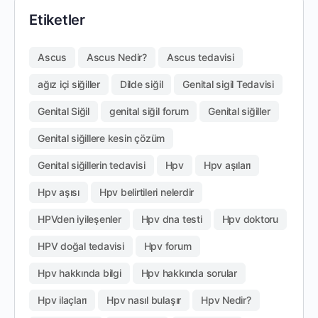
Etiketler
Ascus
Ascus Nedir?
Ascus tedavisi
ağız içi siğiller
Dilde siğil
Genital sigil Tedavisi
Genital Siğil
genital siğil forum
Genital siğiller
Genital siğillere kesin çözüm
Genital siğillerin tedavisi
Hpv
Hpv aşıları
Hpv aşısı
Hpv belirtileri nelerdir
HPVden iyileşenler
Hpv dna testi
Hpv doktoru
HPV doğal tedavisi
Hpv forum
Hpv hakkında bilgi
Hpv hakkında sorular
Hpv ilaçları
Hpv nasıl bulaşır
Hpv Nedir?