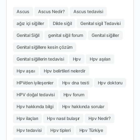
Ascus
Ascus Nedir?
Ascus tedavisi
ağız içi siğiller
Dilde siğil
Genital sigil Tedavisi
Genital Siğil
genital siğil forum
Genital siğiller
Genital siğillere kesin çözüm
Genital siğillerin tedavisi
Hpv
Hpv aşıları
Hpv aşısı
Hpv belirtileri nelerdir
HPVden iyileşenler
Hpv dna testi
Hpv doktoru
HPV doğal tedavisi
Hpv forum
Hpv hakkında bilgi
Hpv hakkında sorular
Hpv ilaçları
Hpv nasıl bulaşır
Hpv Nedir?
Hpv tedavisi
Hpv tipleri
Hpv Türkiye