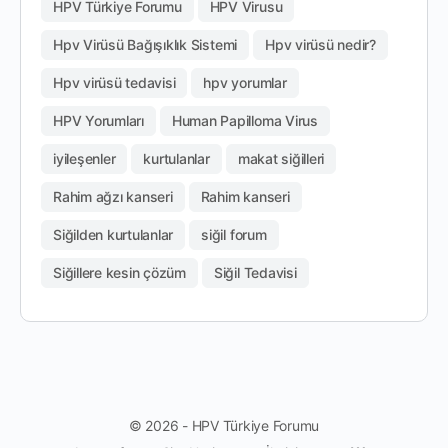
HPV Türkiye Forumu
HPV Virusu
Hpv Virüsü Bağışıklık Sistemi
Hpv virüsü nedir?
Hpv virüsü tedavisi
hpv yorumlar
HPV Yorumları
Human Papilloma Virus
iyileşenler
kurtulanlar
makat siğilleri
Rahim ağzı kanseri
Rahim kanseri
Siğilden kurtulanlar
siğil forum
Siğillere kesin çözüm
Siğil Tedavisi
© 2026 - HPV Türkiye Forumu