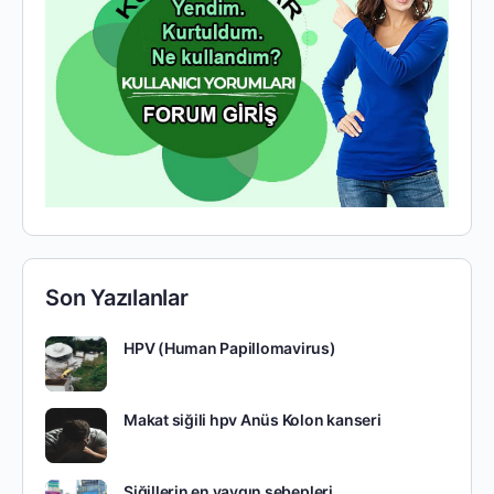
Son Yazılanlar
HPV (Human Papillomavirus)
Makat siğili hpv Anüs Kolon kanseri
Siğillerin en yaygın sebepleri.