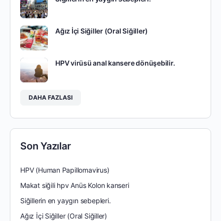
Ağız İçi Siğiller (Oral Siğiller)
HPV virüsü anal kansere dönüşebilir.
DAHA FAZLASI
Son Yazılar
HPV (Human Papillomavirus)
Makat siğili hpv Anüs Kolon kanseri
Siğillerin en yaygın sebepleri.
Ağız İçi Siğiller (Oral Siğiller)