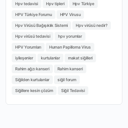
Hpv tedavisi
Hpv tipleri
Hpv Türkiye
HPV Türkiye Forumu
HPV Virusu
Hpv Virüsü Bağışıklık Sistemi
Hpv virüsü nedir?
Hpv virüsü tedavisi
hpv yorumlar
HPV Yorumları
Human Papilloma Virus
iyileşenler
kurtulanlar
makat siğilleri
Rahim ağzı kanseri
Rahim kanseri
Siğilden kurtulanlar
siğil forum
Siğillere kesin çözüm
Siğil Tedavisi