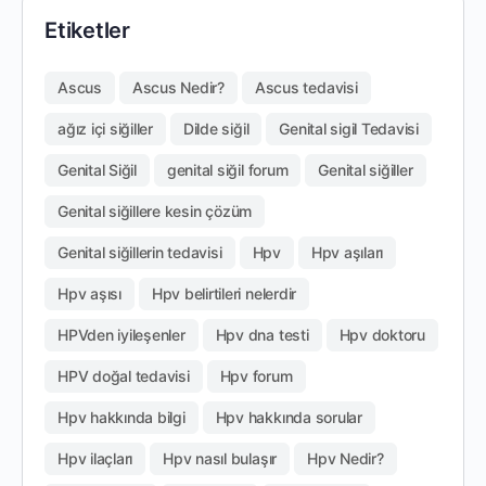
Etiketler
Ascus
Ascus Nedir?
Ascus tedavisi
ağız içi siğiller
Dilde siğil
Genital sigil Tedavisi
Genital Siğil
genital siğil forum
Genital siğiller
Genital siğillere kesin çözüm
Genital siğillerin tedavisi
Hpv
Hpv aşıları
Hpv aşısı
Hpv belirtileri nelerdir
HPVden iyileşenler
Hpv dna testi
Hpv doktoru
HPV doğal tedavisi
Hpv forum
Hpv hakkında bilgi
Hpv hakkında sorular
Hpv ilaçları
Hpv nasıl bulaşır
Hpv Nedir?