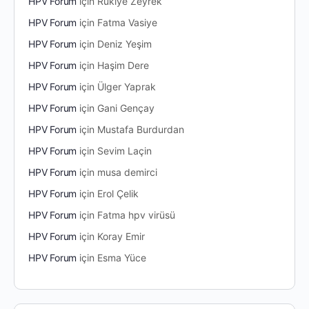
HPV Forum
için
Rukiye Zeyrek
HPV Forum
için
Fatma Vasiye
HPV Forum
için
Deniz Yeşim
HPV Forum
için
Haşim Dere
HPV Forum
için
Ülger Yaprak
HPV Forum
için
Gani Gençay
HPV Forum
için
Mustafa Burdurdan
HPV Forum
için
Sevim Laçin
HPV Forum
için
musa demirci
HPV Forum
için
Erol Çelik
HPV Forum
için
Fatma hpv virüsü
HPV Forum
için
Koray Emir
HPV Forum
için
Esma Yüce