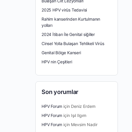
Bulaşan Cilt Lezyonları
2025 HPV virüs Tedavisi
Rahim kanserinden Kurtulmanın
yolları
2024 İtibarı İle Genital siğiller
Cinsel Yolla Bulaşan Tehlikeli Virüs
Genital Bölge Kanseri
HPV nin Çeşitleri
Son yorumlar
HPV Forum
için
Deniz Erdem
HPV Forum
için
Işıl Ilgım
HPV Forum
için
Mevsim Nadir