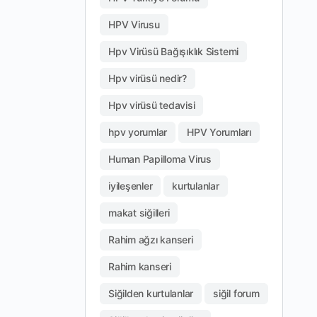
HPV Virusu
Hpv Virüsü Bağışıklık Sistemi
Hpv virüsü nedir?
Hpv virüsü tedavisi
hpv yorumlar
HPV Yorumları
Human Papilloma Virus
iyileşenler
kurtulanlar
makat siğilleri
Rahim ağzı kanseri
Rahim kanseri
Siğilden kurtulanlar
siğil forum