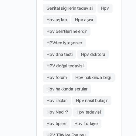
Genital siğillerin tedavisi
Hpv
Hpv aşıları
Hpv aşısı
Hpv belirtileri nelerdir
HPVden iyileşenler
Hpv dna testi
Hpv doktoru
HPV doğal tedavisi
Hpv forum
Hpv hakkında bilgi
Hpv hakkında sorular
Hpv ilaçları
Hpv nasıl bulaşır
Hpv Nedir?
Hpv tedavisi
Hpv tipleri
Hpv Türkiye
HPV Türkiye Forumu