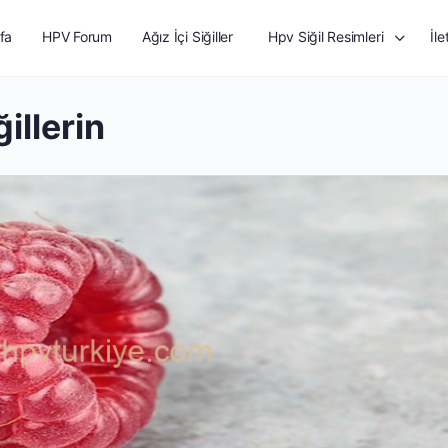
fa
HPV Forum
Ağız İçi Siğiller
Hpv Siğil Resimleri
İle
illerin