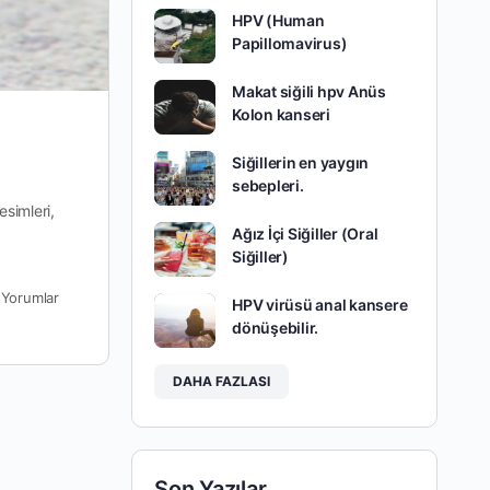
HPV (Human
Papillomavirus)
Makat siğili hpv Anüs
Kolon kanseri
Siğillerin en yaygın
sebepleri.
esimleri,
Ağız İçi Siğiller (Oral
Siğiller)
0
Yorumlar
HPV virüsü anal kansere
dönüşebilir.
DAHA FAZLASI
Son Yazılar