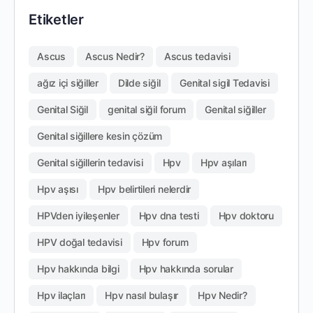
Etiketler
Ascus
Ascus Nedir?
Ascus tedavisi
ağız içi siğiller
Dilde siğil
Genital sigil Tedavisi
Genital Siğil
genital siğil forum
Genital siğiller
Genital siğillere kesin çözüm
Genital siğillerin tedavisi
Hpv
Hpv aşıları
Hpv aşısı
Hpv belirtileri nelerdir
HPVden iyileşenler
Hpv dna testi
Hpv doktoru
HPV doğal tedavisi
Hpv forum
Hpv hakkında bilgi
Hpv hakkında sorular
Hpv ilaçları
Hpv nasıl bulaşır
Hpv Nedir?