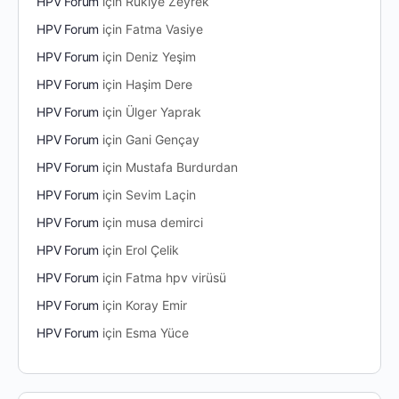
HPV Forum
için
Rukiye Zeyrek
HPV Forum
için
Fatma Vasiye
HPV Forum
için
Deniz Yeşim
HPV Forum
için
Haşim Dere
HPV Forum
için
Ülger Yaprak
HPV Forum
için
Gani Gençay
HPV Forum
için
Mustafa Burdurdan
HPV Forum
için
Sevim Laçin
HPV Forum
için
musa demirci
HPV Forum
için
Erol Çelik
HPV Forum
için
Fatma hpv virüsü
HPV Forum
için
Koray Emir
HPV Forum
için
Esma Yüce