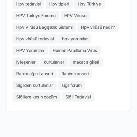
Hpv tedavisi
Hpv tipleri
Hpv Türkiye
HPV Türkiye Forumu
HPV Virusu
Hpv Virüsü Bağışıklık Sistemi
Hpv virüsü nedir?
Hpv virüsü tedavisi
hpv yorumlar
HPV Yorumları
Human Papilloma Virus
iyileşenler
kurtulanlar
makat siğilleri
Rahim ağzı kanseri
Rahim kanseri
Siğilden kurtulanlar
siğil forum
Siğillere kesin çözüm
Siğil Tedavisi