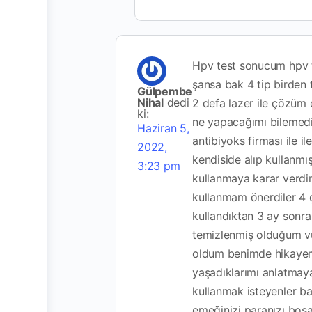
Hpv test sonucum hpv ti
şansa bak 4 tip birden 
Gülpembe
Nihal
dedi
2 defa lazer ile çözüm
ki:
ne yapacağımı bilemedi
Haziran 5,
antibiyoks firması ile 
2022,
kendiside alıp kullanmı
3:23 pm
kullanmaya karar verd
kullanmam önerdiler 4 ç
kullandıktan 3 ay sonr
temizlenmiş olduğum v
oldum benimde hikayem
yaşadıklarımı anlatmay
kullanmak isteyenler b
emeğinizi paranızı boş