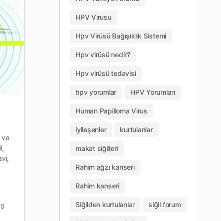
HPV Virusu
Hpv Virüsü Bağışıklık Sistemi
Hpv virüsü nedir?
Hpv virüsü tedavisi
hpv yorumlar
HPV Yorumları
Genital siğiller kansere dönüşebilir.
Human Papilloma Virus
iyileşenler
kurtulanlar
z ve
Genital siğiller kansere dönüşebilir. Genital siğiller
l,
kansere dönüşebilir., Genital kanserler, Makat
makat siğilleri
vi,
kanseri, Vajina kanseri, Rahim kanseri Genital siğil
Rahim ağzı kanseri
tedavisi, HPV virüsü, Hanımlarda hpv, Erkeklerde
hpv,…
Rahim kanseri
Siğilden kurtulanlar
siğil forum
0
hpv-tedavisi-kesin-cozumu-
0
nedir