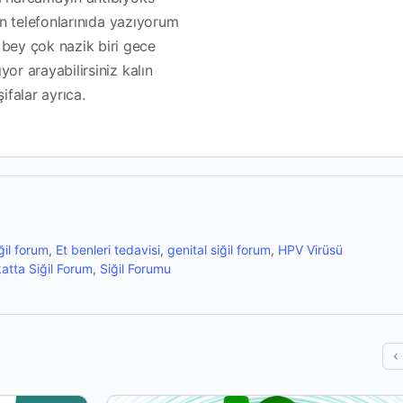
çin telefonlarınıda yazıyorum
ey çok nazik biri gece
or arayabilirsiniz kalın
ifalar ayrıca.
ğil forum
,
Et benleri tedavisi
,
genital siğil forum
,
HPV Virüsü
atta Siğil Forum
,
Siğil Forumu