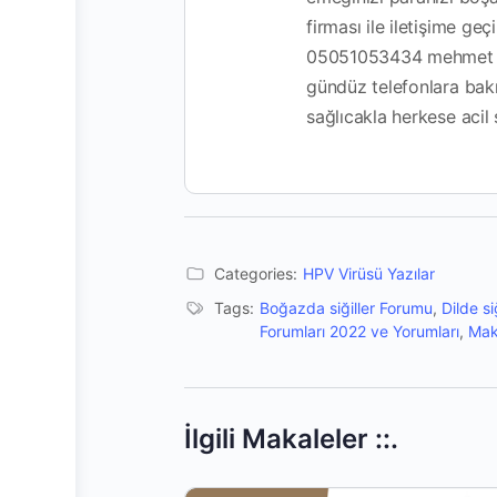
firması ile iletişime ge
05051053434 mehmet b
gündüz telefonlara bakıy
sağlıcakla herkese acil ş
Categories:
HPV Virüsü Yazılar
Tags:
Boğazda siğiller Forumu
,
Dilde si
Forumları 2022 ve Yorumları
,
Mak
İlgili Makaleler ::.