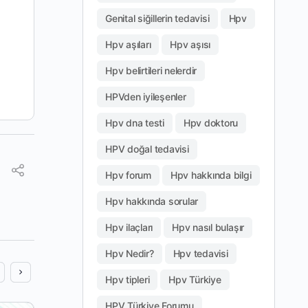
Genital siğillerin tedavisi
Hpv
Hpv aşıları
Hpv aşısı
Hpv belirtileri nelerdir
HPVden iyileşenler
Hpv dna testi
Hpv doktoru
HPV doğal tedavisi
Hpv forum
Hpv hakkında bilgi
Hpv hakkında sorular
Hpv ilaçları
Hpv nasıl bulaşır
Hpv Nedir?
Hpv tedavisi
Hpv tipleri
Hpv Türkiye
HPV Türkiye Forumu