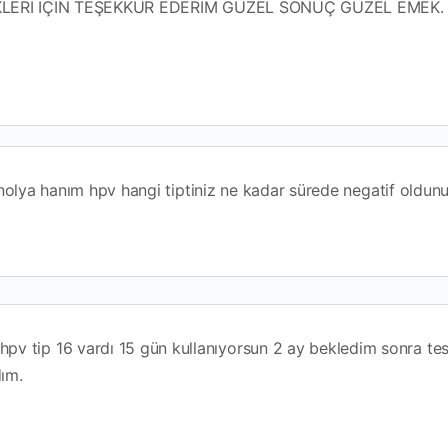
KLERİ İÇİN TEŞEKKÜR EDERİM GÜZEL SONUÇ GÜZEL EMEK.
olya hanım hpv hangi tiptiniz ne kadar sürede negatif oldun
hpv tip 16 vardı 15 gün kullanıyorsun 2 ay bekledim sonra tes
dım.