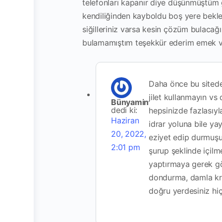
telefonları kapanır diye düşünmüştüm ge
kendiliğinden kayboldu boş yere bek
siğilleriniz varsa kesin çözüm bulacağ
bulamamıştım teşekkür ederim emek v
Daha önce bu sited
jilet kullanmayın vs
Bünyamin
dedi ki:
hepsinizde fazlasıyl
Haziran
idrar yoluna bile ya
20, 2022,
eziyet edip durmuşu
2:01 pm
şurup şeklinde içilme
yaptırmaya gerek g
dondurma, damla kre
doğru yerdesiniz hi