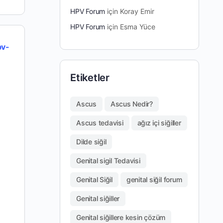
HPV Forum
için
Koray Emir
HPV Forum
için
Esma Yüce
pv-
Etiketler
Ascus
Ascus Nedir?
Ascus tedavisi
ağız içi siğiller
Dilde siğil
Genital sigil Tedavisi
Genital Siğil
genital siğil forum
Genital siğiller
Genital siğillere kesin çözüm