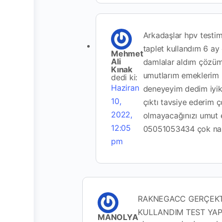
Arkadaşlar hpv testim 
taplet kullandım 6 ay
Mehmet
Ali
damlalar aldım çözüm
Kınak
umutlarım emeklerim 
dedi ki:
Haziran
deneyeyim dedim iyiki
10,
çıktı tavsiye ederim
2022,
olmayacağınızı umut 
12:05
05051053434 çok nazik
pm
RAKNEGACC GERÇEKTE
KULLANDIM TEST YAP
MANOLYA