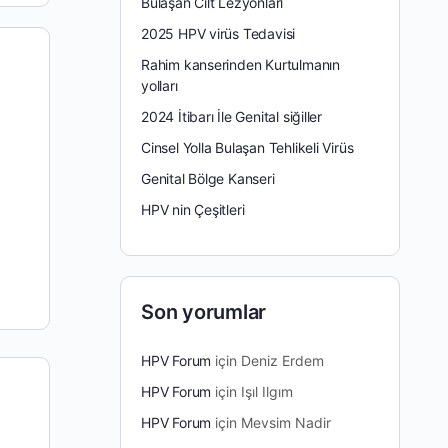
Bulaşan Cilt Lezyonları
2025 HPV virüs Tedavisi
Rahim kanserinden Kurtulmanın
yolları
2024 İtibarı İle Genital siğiller
Cinsel Yolla Bulaşan Tehlikeli Virüs
Genital Bölge Kanseri
HPV nin Çeşitleri
Son yorumlar
HPV Forum
için
Deniz Erdem
HPV Forum
için
Işıl Ilgım
HPV Forum
için
Mevsim Nadir