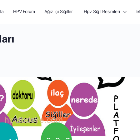
fa
HPV Forum
Ağız İçi Siğiller
Hpv Siğil Resimleri
İle
arı