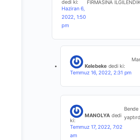
dedi ki:
FİRMASINA İLGİLENDİ
Haziran 6,
2022, 1:50
pm
Man
Kelebeke
dedi ki:
Temmuz 16, 2022, 2:31 pm
Bende 
MANOLYA
dedi
yaptır
ki:
Temmuz 17, 2022, 7:02
am