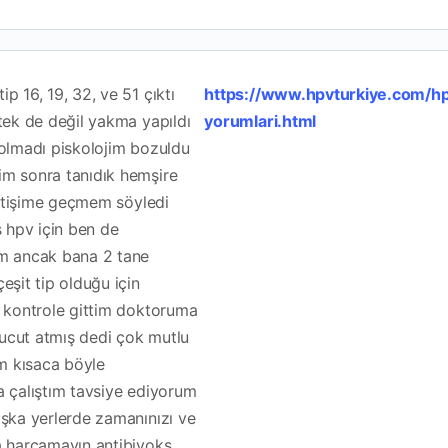
p 16, 19, 32, ve 51 çıktı
https://www.hpvturkiye.com/h
tek de değil yakma yapıldı
yorumlari.html
 olmadı piskolojim bozuldu
m sonra tanıdık hemşire
iletişime geçmem söyledi
ş hpv için ben de
im ancak bana 2 tane
eşit tip olduğu için
a kontrole gittim doktoruma
ucut atmış dedi çok mutlu
 kısaca böyle
a çalıştım tavsiye ediyorum
aşka yerlerde zamanınızı ve
a harcamayın antibiyoks