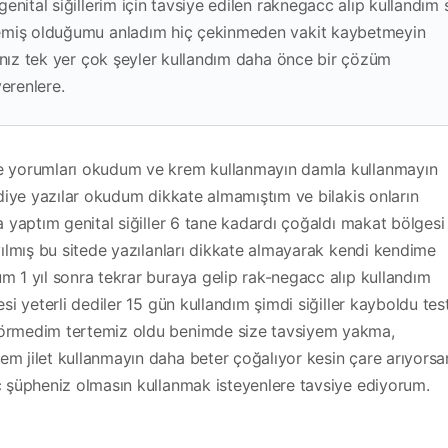
nital siğillerim için tavsiye edilen raknegacc alıp kullandım s
lemiş olduğumu anladım hiç çekinmeden vakit kaybetmeyin
ınız tek yer çok şeyler kullandım daha önce bir çözüm
erenlere.
e yorumları okudum ve krem kullanmayın damla kullanmayın
 diye yazılar okudum dikkate almamıştım ve bilakis onların
a yaptım genital siğiller 6 tane kadardı çoğaldı makat bölgesi
yılmış bu sitede yazılanları dikkate almayarak kendi kendime
m 1 yıl sonra tekrar buraya gelip rak-negacc alıp kullandım
si yeterli dediler 15 gün kullandım şimdi siğiller kayboldu tes
örmedim tertemiz oldu benimde size tavsiyem yakma,
m jilet kullanmayın daha beter çoğalıyor kesin çare arıyorsa
ç şüpheniz olmasın kullanmak isteyenlere tavsiye ediyorum.