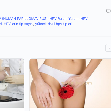
V (HUMAN PAPİLLOMAVİRUS)
,
HPV Forum Yorum
,
HPV
ri
,
HPV’lerin tip sayısı
,
yüksek riskli hpv tipleri