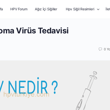
fa
HPV Forum
Ağız İçi Siğiller
Hpv Siğil Resimleri
İle
ma Virüs Tedavisi
0
Y