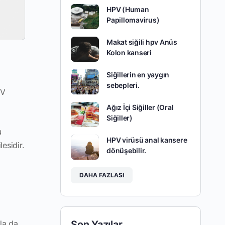
HPV (Human
Papillomavirus)
Makat siğili hpv Anüs
Kolon kanseri
Siğillerin en yaygın
sebepleri.
PV
Ağız İçi Siğiller (Oral
Siğiller)
u
HPV virüsü anal kansere
esidir.
dönüşebilir.
DAHA FAZLASI
Son Yazılar
la da