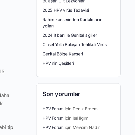
Bulaşan Cilt Lezyonları
2025 HPV virüs Tedavisi
Rahim kanserinden Kurtulmanın
yolları
2024 İtibarı İle Genital siğiller
Cinsel Yolla Bulaşan Tehlikeli Virüs
Genital Bölge Kanseri
.
HPV nin Çeşitleri
15
Son yorumlar
 daha
ik
HPV Forum
için
Deniz Erdem
HPV Forum
için
Işıl Ilgım
bi tip
HPV Forum
için
Mevsim Nadir