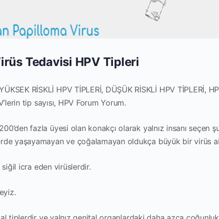
rüs Tedavisi HPV Tipleri
 YÜKSEK RİSKLİ HPV TİPLERİ, DÜŞÜK RİSKLİ HPV TİPLERİ, H
V’lerin tip sayısı, HPV Forum Yorum.
00’den fazla üyesi olan konakçı olarak yalnız insanı seçen ş
erde yaşayamayan ve çoğalamayan oldukça büyük bir virüs ail
iğil icra eden virüslerdir.
eyiz.
al tiplerdir ve yalnız genital organlardaki daha azca çoğunluk