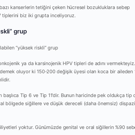
 bazı kanserlerin tetiğini çeken hücresel bozukluklara sebep
tiplerini biz iki grupta inceliyoruz.
iskli” grup
labilen “yüksek riskli” grup
nkojenik ya da karsinojenik HPV tipleri de adını vermekteyiz
u demek oluyor ki 150-200 değişik üyesi olan koca bir aileden 
idir.
n başlıca Tip 6 ve Tip 11’dir. Bunun haricinde pek oldukça tip
 oral bölgede siğillere ve düşük dereceli (daha önemsiz) dispaz
yetleri yoktur. Günümüzde genital ve oral siğillerin %90 sebe