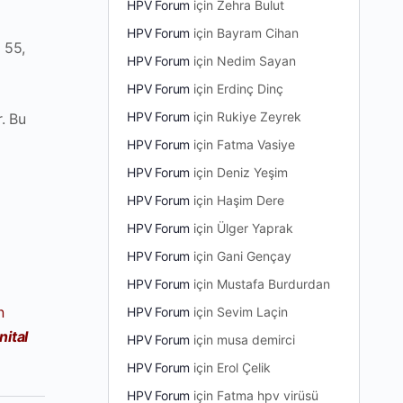
HPV Forum
için
Zehra Bulut
HPV Forum
için
Bayram Cihan
, 55,
HPV Forum
için
Nedim Sayan
HPV Forum
için
Erdinç Dinç
HPV Forum
için
Rukiye Zeyrek
. Bu
HPV Forum
için
Fatma Vasiye
HPV Forum
için
Deniz Yeşim
HPV Forum
için
Haşim Dere
HPV Forum
için
Ülger Yaprak
HPV Forum
için
Gani Gençay
HPV Forum
için
Mustafa Burdurdan
ı
n
HPV Forum
için
Sevim Laçin
nital
HPV Forum
için
musa demirci
HPV Forum
için
Erol Çelik
HPV Forum
için
Fatma hpv virüsü