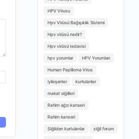
HPV Virusu
Hpv Virüsü Bağışıklık Sistemi
Hpv virüsü nedir?
Hpv virüsü tedavisi
hpv yorumlar
HPV Yorumları
Human Papilloma Virus
iyileşenler
kurtulanlar
makat siğilleri
Rahim ağzı kanseri
Rahim kanseri
Siğilden kurtulanlar
siğil forum