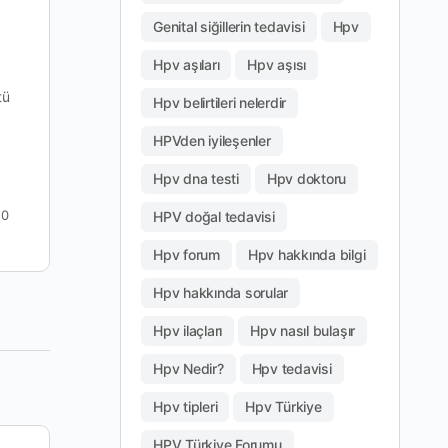
Dikkat HPV Virüsü!
Genital siğillerin tedavisi
Hpv
Hpv aşıları
Hpv aşısı
Dikkat HPV Virüsü! Dikkat HPV Virüsü!, HPVye
tü
dikkat edin tedavi olun, Genital siğillere dikkat
Hpv belirtileri nelerdir
edin tedavi olun, Genital siğillere kesin çözüm,
HPV Aşı tedavisi yorumları.…
HPVden iyileşenler
Hpv dna testi
Hpv doktoru
hpv-tedavisi-kesin-cozumu-
0
0
HPV doğal tedavisi
nedir
Haziran 9, 2021
Hpv forum
Hpv hakkında bilgi
Hpv hakkında sorular
Hpv ilaçları
Hpv nasıl bulaşır
Hpv Nedir?
Hpv tedavisi
Hpv tipleri
Hpv Türkiye
HPV Türkiye Forumu