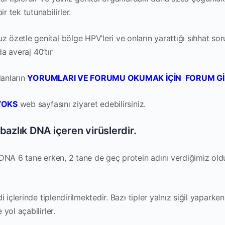
 tek tutunabilirler.
zetle genital bölge HPV’leri ve onların yarattığı sıhhat soru
da averaj 40’tır
lanların
YORUMLARI VE FORUMU OKUMAK İÇİN FORUM GİR
YOKS
web sayfasını ziyaret edebilirsiniz.
bazlık DNA içeren virüslerdir.
 DNA 6 tane erken, 2 tane de geç protein adını verdiğimiz ol
 içlerinde tiplendirilmektedir. Bazı tipler yalnız siğil yaparken
yol açabilirler.