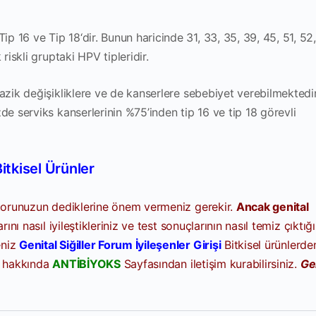
ip 16 ve Tip 18‘dir. Bunun haricinde 31, 33, 35, 39, 45, 51, 52
riskli gruptaki HPV tipleridir.
azik değişikliklere ve de kanserlere sebebiyet verebilmektedir
de serviks kanserlerinin %75’inden tip 16 ve tip 18 görevli
itkisel Ürünler
oktorunuzun dediklerine önem vermeniz gerekir.
Ancak genital
rını nasıl iyileştikleriniz ve test sonuçlarının nasıl temiz çıktığ
niz
Genital Siğiller Forum İyileşenler Girişi
Bitkisel ürünlerde
r hakkında
ANTİBİYOKS
Sayfasından iletişim kurabilirsiniz.
Ge