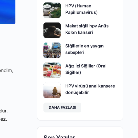
HPV (Human
Papillomavirus)
Makat siğili hpv Anüs
Kolon kanseri
Siğillerin en yaygın
sebepleri.
Ağız İçi Siğiller (Oral
endim,
Siğiller)
HPV virüsü anal kansere
dönüşebilir.
DAHA FAZLASI
kir.
mez.
Son Yazılar