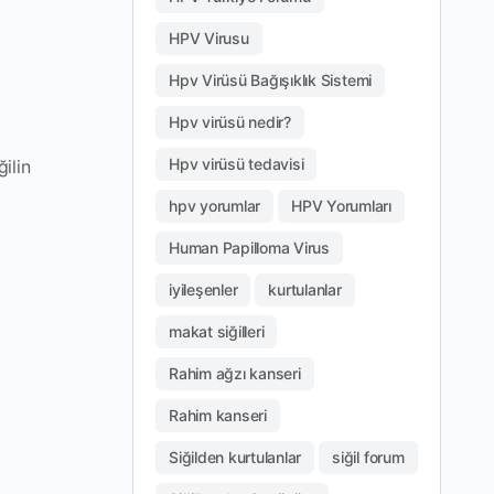
HPV Virusu
Hpv Virüsü Bağışıklık Sistemi
Hpv virüsü nedir?
Hpv virüsü tedavisi
ilin
hpv yorumlar
HPV Yorumları
Human Papilloma Virus
iyileşenler
kurtulanlar
makat siğilleri
Rahim ağzı kanseri
Rahim kanseri
Siğilden kurtulanlar
siğil forum