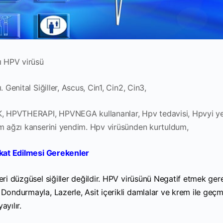
rı HPV virüsü
 Genital Siğiller, Ascus, Cin1, Cin2, Cin3,
, HPVTHERAPI, HPVNEGA kullananlar, Hpv tedavisi, Hpvyi y
him ağzı kanserini yendim. Hpv virüsünden kurtuldum,
ikkat Edilmesi Gerekenler
eri düzgüsel siğiller değildir. HPV virüsünü Negatif etmek gere
 Dondurmayla, Lazerle, Asit içerikli damlalar ve krem ile geç
yayılır.