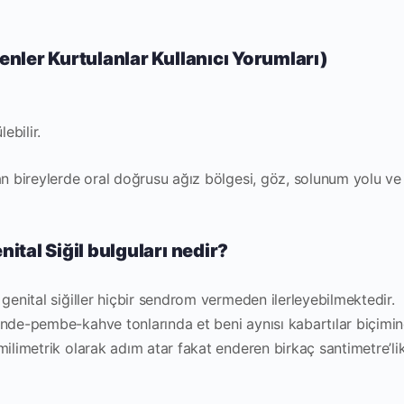
nenler Kurtulanlar Kullanıcı Yorumları)
ebilir.
lan bireylerde oral doğrusu ağız bölgesi, göz, solunum yolu ve
nital Siğil bulguları nedir?
 genital siğiller hiçbir sendrom vermeden ilerleyebilmektedir.
inde-pembe-kahve tonlarında et beni aynısı kabartılar biçimi
milimetrik olarak adım atar fakat enderen birkaç santimetre’li