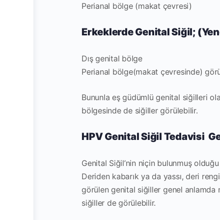
Perianal bölge (makat çevresi)
Erkeklerde Genital Siğil; (Ye
Dış genital bölge
Perianal bölge(makat çevresinde) görül
Bununla eş güdümlü genital siğilleri o
bölgesinde de siğiller görülebilir.
HPV Genital Siğil Tedavisi
Ge
Genital Siğil’nin niçin bulunmuş olduğu
Deriden kabarık ya da yassı, deri reng
görülen genital siğiller genel anlamda 
siğiller de görülebilir.