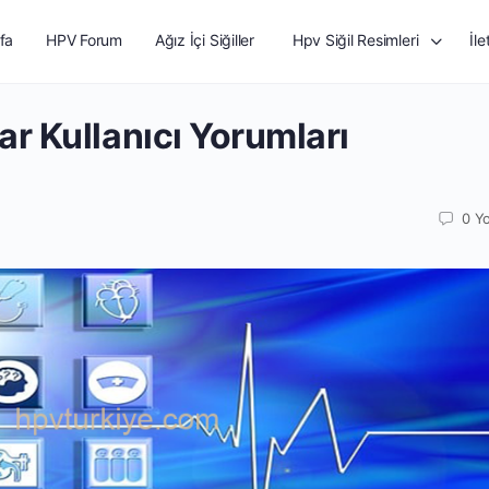
fa
HPV Forum
Ağız İçi Siğiller
Hpv Siğil Resimleri
İle
ar Kullanıcı Yorumları
0
Y