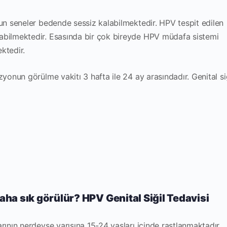
zun seneler bedende sessiz kalabilmektedir. HPV tespit edilen
abilmektedir. Esasında bir çok bireyde HPV müdafa sistemi
ktedir.
yonun görülme vakitı 3 hafta ile 24 ay arasındadır. Genital siğ
daha sık görülür?
HPV Genital Siğil Tedavisi
rının nerdeyse yarısına 15-24 yaşları içinde rastlanmaktadır.