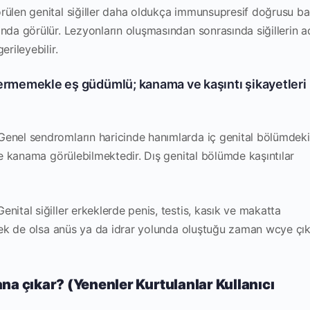
rülen genital siğiller daha oldukça immunsupresif doğrusu bağ
ında görülür. Lezyonların oluşmasından sonrasında siğillerin a
erileyebilir.
vermemekle eş güdümlü; kanama ve kaşıntı şikayetleri
enel sendromların haricinde hanımlarda iç genital bölümdeki 
kte kanama görülebilmektedir. Dış genital bölümde kaşıntılar
enital siğiller erkeklerde penis, testis, kasık ve makatta
eyrek de olsa anüs ya da idrar yolunda oluştuğu zaman wcye ç
na çıkar? (Yenenler Kurtulanlar Kullanıcı