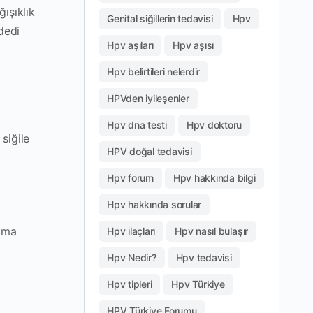
ışıklık
Genital siğillerin tedavisi
Hpv
dedi
Hpv aşıları
Hpv aşısı
Hpv belirtileri nelerdir
HPVden iyileşenler
Hpv dna testi
Hpv doktoru
siğile
HPV doğal tedavisi
Hpv forum
Hpv hakkında bilgi
Hpv hakkında sorular
ıkma
Hpv ilaçları
Hpv nasıl bulaşır
Hpv Nedir?
Hpv tedavisi
Hpv tipleri
Hpv Türkiye
HPV Türkiye Forumu