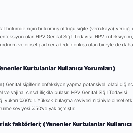
al bölümde niçin bulunmuş olduğu siğile (verrükaya) verdiği i
n enfeksiyon olan
HPV Genital Siğil Tedavisi
HPV enfeksiyonu, 
ürdüren ve cinsel partner adedi oldukça olan bireylerde daha
(Yenenler Kurtulanlar Kullanıcı Yorumları)
rı) Genital siğillerin enfeksiyon yapma potansiyeli olabildiğin
l ve vajinal cinsel ilişkila bulaşır.
HPV Genital Siğil Tedavisi
ğı yukarı %60’dır. Yüksek bulaşma seviyesi niçiniyle cinsel et
rülme seviyesi %50’ye yaklaşmıştır.
risk faktörleri; (Yenenler Kurtulanlar Kullanıcı