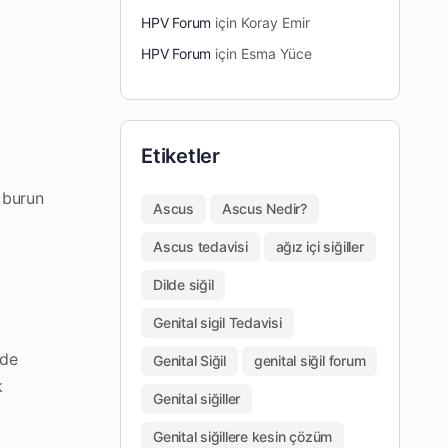
HPV Forum
için
Koray Emir
HPV Forum
için
Esma Yüce
Etiketler
 burun
Ascus
Ascus Nedir?
Ascus tedavisi
ağız içi siğiller
Dilde siğil
Genital sigil Tedavisi
nde
Genital Siğil
genital siğil forum
k
Genital siğiller
Genital siğillere kesin çözüm