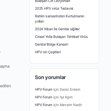
Bulaşan Cilt Lezyonları
2025 HPV virüs Tedavisi
Rahim kanserinden Kurtulmanın
yolları
2024 İtibarı İle Genital siğiller
Cinsel Yolla Bulaşan Tehlikeli Virüs
Genital Bölge Kanseri
HPV nin Çeşitleri
?
ulaşma
Son yorumlar
 edilen
HPV Forum
için
Deniz Erdem
HPV Forum
için
Işıl Ilgım
HPV Forum
için
Mevsim Nadir