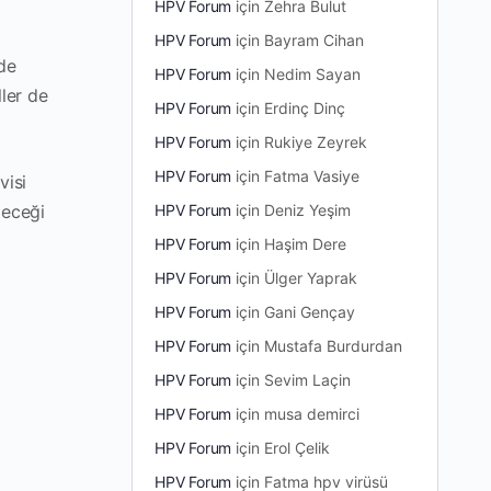
HPV Forum
için
Zehra Bulut
HPV Forum
için
Bayram Cihan
de
HPV Forum
için
Nedim Sayan
ler de
HPV Forum
için
Erdinç Dinç
HPV Forum
için
Rukiye Zeyrek
HPV Forum
için
Fatma Vasiye
visi
HPV Forum
için
Deniz Yeşim
leceği
HPV Forum
için
Haşim Dere
HPV Forum
için
Ülger Yaprak
HPV Forum
için
Gani Gençay
HPV Forum
için
Mustafa Burdurdan
HPV Forum
için
Sevim Laçin
HPV Forum
için
musa demirci
HPV Forum
için
Erol Çelik
HPV Forum
için
Fatma hpv virüsü