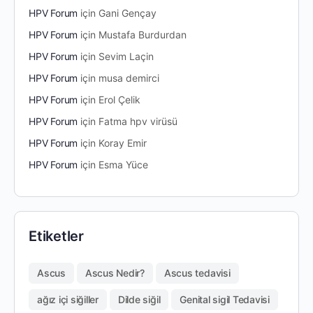
HPV Forum
için
Gani Gençay
HPV Forum
için
Mustafa Burdurdan
HPV Forum
için
Sevim Laçin
HPV Forum
için
musa demirci
HPV Forum
için
Erol Çelik
HPV Forum
için
Fatma hpv virüsü
HPV Forum
için
Koray Emir
HPV Forum
için
Esma Yüce
Etiketler
Ascus
Ascus Nedir?
Ascus tedavisi
ağız içi siğiller
Dilde siğil
Genital sigil Tedavisi