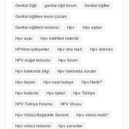
Genital Siğil
genital siğil forum
Genital siğiller
Genital siğillere kesin çözüm
Genital siğillerin tedavisi
Hpv
Hpv aşıları
Hpv aşısı
Hpv belirtileri nelerdir
HPVden iyileşenler
Hpv dna testi
Hpv doktoru
HPV doğal tedavisi
Hpv forum
Hpv hakkında bilgi
Hpv hakkında sorular
Hpv ilaçları
Hpv nasıl bulaşır
Hpv Nedir?
Hpv tedavisi
Hpv tipleri
Hpv Türkiye
HPV Türkiye Forumu
HPV Virusu
Hpv Virüsü Bağışıklık Sistemi
Hpv virüsü nedir?
Hpv virüsü tedavisi
hpv yorumlar