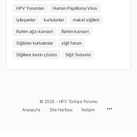
HPV Yorumları
Human Papilloma Virus
iyileşenler
kurtulanlar
makat siğilleri
Rahim ağzı kanseri
Rahim kanseri
Siğilden kurtulanlar
siğil forum
Siğillere kesin çözüm
Siğil Tedavisi
© 2026 - HPV Türkiye Forumu
Anasayfa
Site Haritası
İletişim