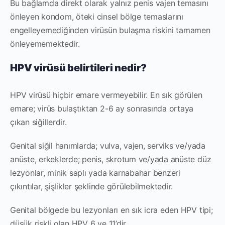
Bu bağlamda direkt olarak yalnız penis vajen temasını
önleyen kondom, öteki cinsel bölge temaslarını
engelleyemediğinden virüsün bulaşma riskini tamamen
önleyememektedir.
HPV virüsü belirtileri nedir?
HPV virüsü hiçbir emare vermeyebilir. En sık görülen
emare; virüs bulaştıktan 2-6 ay sonrasında ortaya
çıkan siğillerdir.
Genital siğil hanımlarda; vulva, vajen, serviks ve/yada
anüste, erkeklerde; penis, skrotum ve/yada anüste düz
lezyonlar, minik saplı yada karnabahar benzeri
çıkıntılar, şişlikler şeklinde görülebilmektedir.
Genital bölgede bu lezyonları en sık icra eden HPV tipi;
düşük riskli olan HPV 6 ve 11’dir.