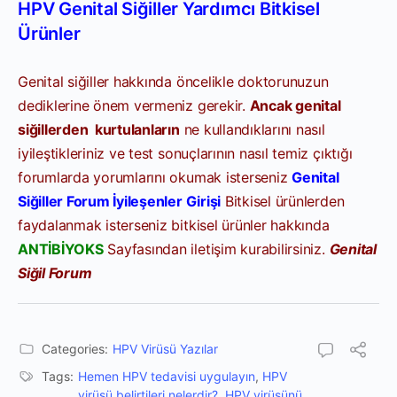
HPV Genital Siğiller Yardımcı Bitkisel
Ürünler
Genital siğiller hakkında öncelikle doktorunuzun
dediklerine önem vermeniz gerekir.
Ancak genital
siğillerden kurtulanların
ne kullandıklarını nasıl
iyileştikleriniz ve test sonuçlarının nasıl temiz çıktığı
forumlarda yorumlarını okumak isterseniz
Genital
Siğiller Forum İyileşenler Girişi
Bitkisel ürünlerden
faydalanmak isterseniz bitkisel ürünler hakkında
ANTİBİYOKS
Sayfasından iletişim kurabilirsiniz.
Genital
Siğil Forum
Categories:
HPV Virüsü Yazılar
Tags:
Hemen HPV tedavisi uygulayın
,
HPV
virüsü belirtileri nelerdir?
,
HPV virüsünü