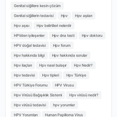
Genital siğillere kesin çözüm
Genital siğillerin tedavisi
Hpv
Hpv aşıları
Hpv aşısı
Hpv belirtileri nelerdir
HPVden iyileşenler
Hpv dna testi
Hpv doktoru
HPV doğal tedavisi
Hpv forum
Hpv hakkında bilgi
Hpv hakkında sorular
Hpv ilaçları
Hpv nasıl bulaşır
Hpv Nedir?
Hpv tedavisi
Hpv tipleri
Hpv Türkiye
HPV Türkiye Forumu
HPV Virusu
Hpv Virüsü Bağışıklık Sistemi
Hpv virüsü nedir?
Hpv virüsü tedavisi
hpv yorumlar
HPV Yorumları
Human Papilloma Virus