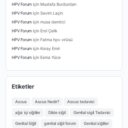
HPV Forum
için
Mustafa Burdurdan
HPV Forum
için
Sevim Laçin
HPV Forum
için
musa demirci
HPV Forum
için
Erol Çelik
HPV Forum
için
Fatma hpv virüsü
HPV Forum
için
Koray Emir
HPV Forum
için
Esma Yüce
Etiketler
Ascus
Ascus Nedir?
Ascus tedavisi
ağız içi siğiller
Dilde siğil
Genital sigil Tedavisi
Genital Siğil
genital siğil forum
Genital siğiller