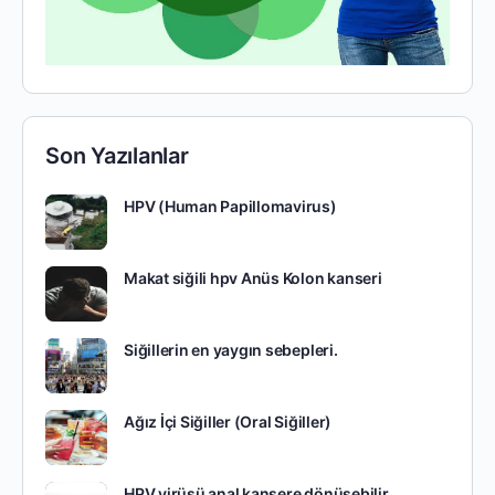
Son Yazılanlar
HPV (Human Papillomavirus)
Makat siğili hpv Anüs Kolon kanseri
Siğillerin en yaygın sebepleri.
Ağız İçi Siğiller (Oral Siğiller)
HPV virüsü anal kansere dönüşebilir.