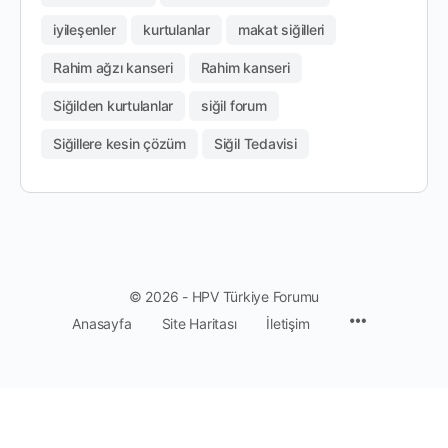
iyileşenler
kurtulanlar
makat siğilleri
Rahim ağzı kanseri
Rahim kanseri
Siğilden kurtulanlar
siğil forum
Siğillere kesin çözüm
Siğil Tedavisi
© 2026 - HPV Türkiye Forumu
Anasayfa
Site Haritası
İletişim